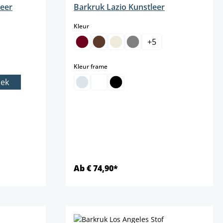
leer
Barkruk Lazio Kunstleer
select
Kleur
+
5
niet beschikbaar.)
select
Kleur frame
iek
Ab € 74,90*
Details