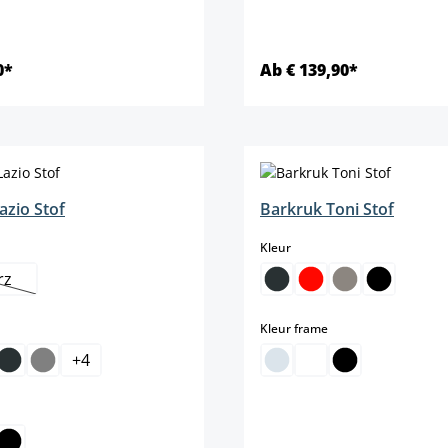
0*
Ab € 139,90*
Details
Details
azio Stof
Barkruk Toni Stof
select
Kleur
rz
eze optie is momenteel niet beschikbaar.)
select
Kleur frame
+
4
elect