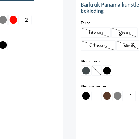
Barkruk Panama kunstl
bekleding
+
2
select
Farbe
tie is momenteel niet beschikbaar.)
braun
grau
elect
(Deze optie is momen
(Deze o
schwarz
weiß
(Deze optie is mome
(Dez
select
Kleur frame
(Deze optie is momen
select
Kleurvarianten
+
1