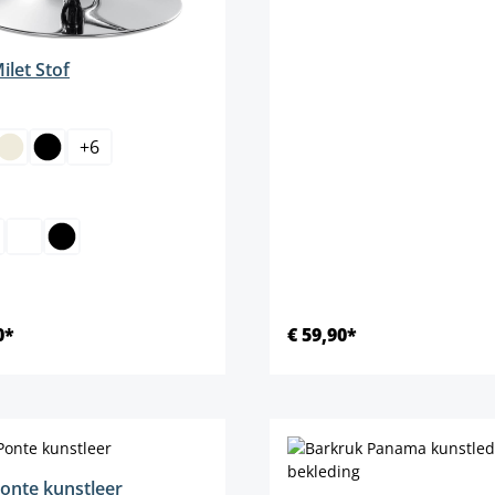
ilet Stof
+
6
elect
d
0*
€ 59,90*
Details
Details
onte kunstleer