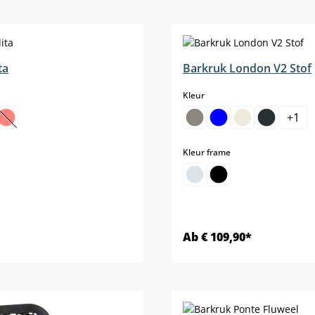
Details
Details
ta
Barkruk London V2 Stof
select
Kleur
+
1
(Deze optie is momenteel niet beschikbaar.)
select
Kleur frame
Ab € 109,90*
Details
Details