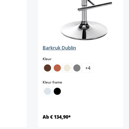
Barkruk Dublin
select
Kleur
+
4
select
Kleur frame
Ab € 134,90*