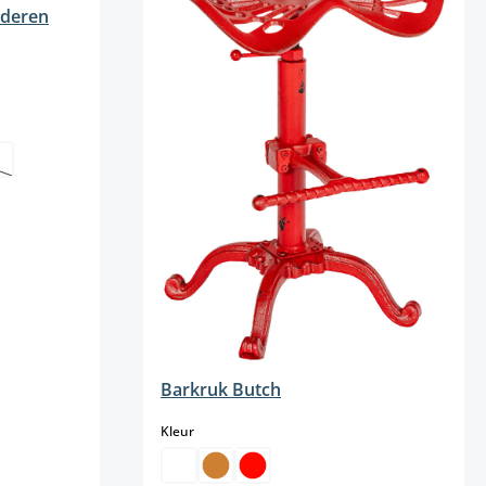
ederen
teel niet beschikbaar.)
ptie is momenteel niet beschikbaar.)
nteel niet beschikbaar.)
e optie is momenteel niet beschikbaar.)
teel niet beschikbaar.)
Barkruk Butch
select
Kleur