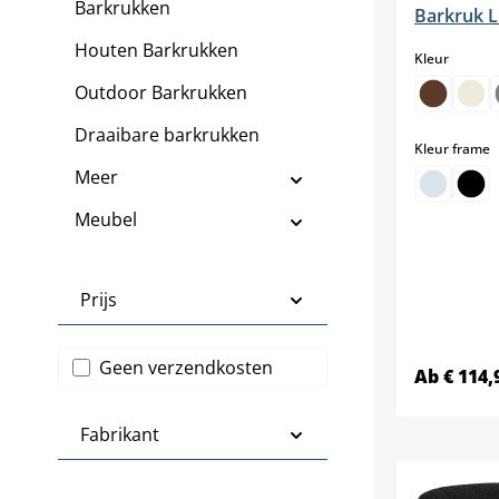
Barkrukken
Barkruk L
Houten Barkrukken
select
Kleur
Outdoor Barkrukken
Draaibare barkrukken
s
Kleur frame
Meer
Meubel
Prijs
Filter toevoegen: Gratis verzending
Geen verzendkosten
Ab € 114,
Fabrikant