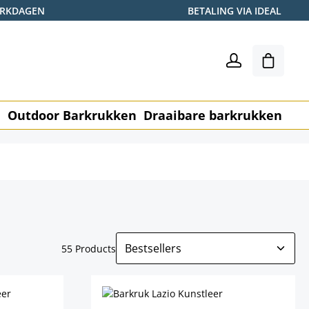
WERKDAGEN
BETALING VIA IDEAL
Winkel
n
Outdoor Barkrukken
Draaibare barkrukken
Me
55 Products