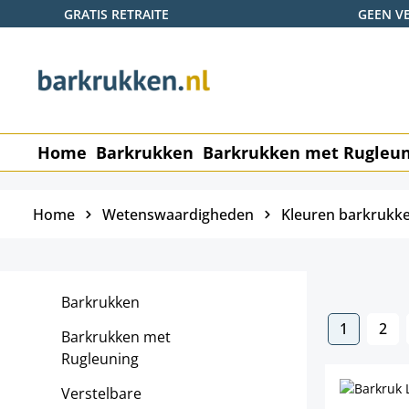
GRATIS RETRAITE
GEEN V
naar de hoofdinhoud
Ga naar de zoekopdracht
Ga naar de hoofdnavigatie
Home
Barkrukken
Barkrukken met Rugleu
Home
Wetenswaardigheden
Kleuren barkrukk
Barkrukken
1
2
Barkrukken met
Pagina
Pag
Rugleuning
Verstelbare