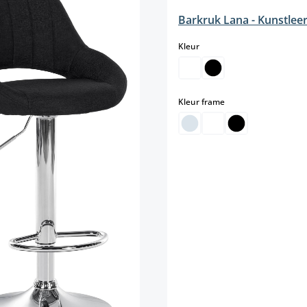
Barkruk Lana - Kunstlee
select
Kleur
select
Kleur frame