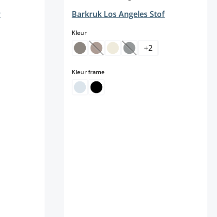
r
Barkruk Los Angeles Stof
select
Kleur
+
2
(Deze optie is momenteel niet beschi
(Deze optie is momenteel n
select
Kleur frame