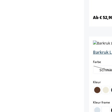
Ab € 52,9
Barkruk L
select
Farbe
schwa
(D
select
Kleur
s
Kleur frame