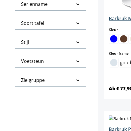
Serienname
Barkruk M
Soort tafel
select
Kleur
Stijl
s
Kleur frame
Voetsteun
gou
Zielgruppe
Ab € 77,9
Barkruk P