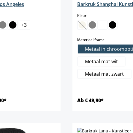
os Angeles
Barkruk Shanghai Kunst
select
Kleur
+
3
(Deze optie is momenteel 
elect
select
Materiaal frame
Metaal in chroomopt
Metaal mat wit
Metaal mat zwart
90*
Ab € 49,90*
Details
Details