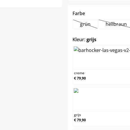
select
Farbe
grün
hellbraun
(Deze optie is momente
(Deze o
select
Kleur:
grijs
creme
creme
€ 79,90
grijs
grijs
€ 79,90