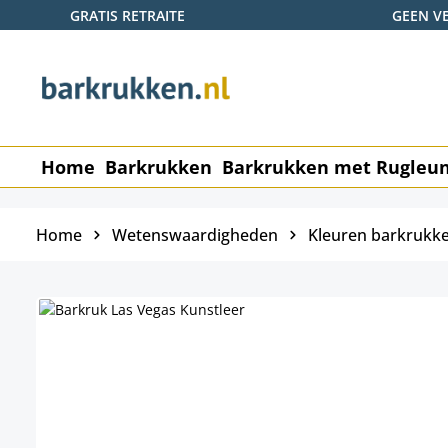
GRATIS RETRAITE
GEEN V
naar de hoofdinhoud
Ga naar de zoekopdracht
Ga naar de hoofdnavigatie
Home
Barkrukken
Barkrukken met Rugleu
Home
Wetenswaardigheden
Kleuren barkrukk