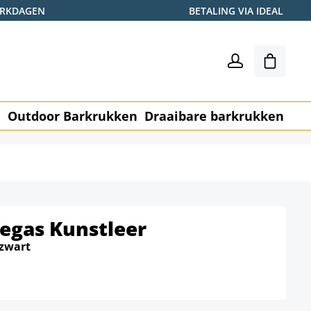
WERKDAGEN
BETALING VIA IDEAL
Winkel
n
Outdoor Barkrukken
Draaibare barkrukken
Me
egas Kunstleer
zwart