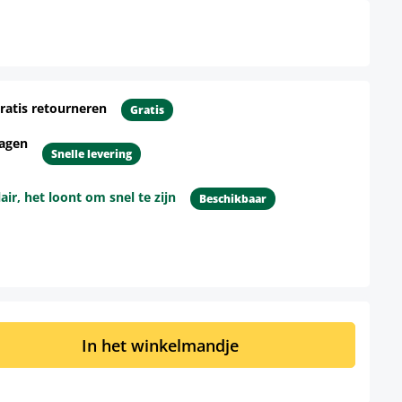
ratis retourneren
Gratis
dagen
Snelle levering
r, het loont om snel te zijn
Beschikbaar
d: Voer de gewenste hoeveelheid in of 
In het winkelmandje