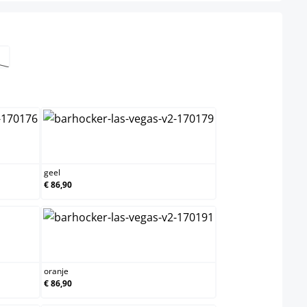
el niet beschikbaar.)
ptie is momenteel niet beschikbaar.)
geel
geel
€ 86,90
oranje
oranje
€ 86,90