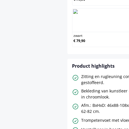
zwart
zwart
€ 79,90
Product highlights
Zitting en rugleuning co
gestoffeerd.
Bekleding van kunstleer
in chroomlook.
Afm.: BxHxD: 46x88-108x
62-82 cm.
Trompetenvoet met vloe