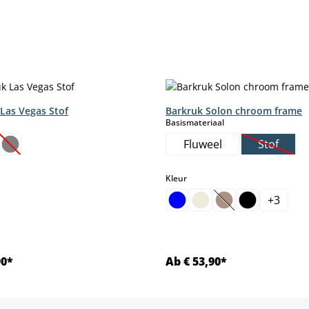
Las Vegas Stof
Barkruk Solon chroom frame
select
Basismateriaal
Fluweel
Stof
(Deze optie is momenteel niet beschikbaar.)
(Deze op
select
Kleur
+
3
(Deze optie is mom
90*
Ab € 53,90*