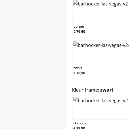
purper
purper
€ 79,90
zwart
zwart
€ 76,90
select
Kleur frame:
zwart
chroom
chroom
€ 79,90