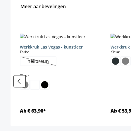
Meer aanbevelingen
Productgalerij overslaan
Werkkruk Las Vegas - kunstleer
Werkkruk 
select
select
Farbe
Kleur
hellbraun
(Deze optie is momenteel niet beschikbaar.)
select
Kleur
Ab € 63,90*
Ab € 53,