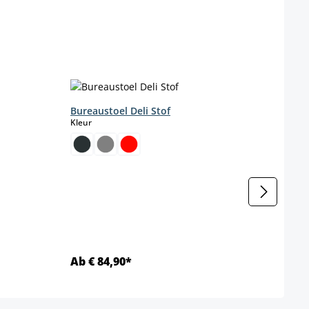
Bureaustoel Deli Stof
Bark
select
Kleur
Kleur
tie is momenteel niet beschikbaar.)
Kleur
enteel niet beschikbaar.)
Ab € 84,90*
Ab €