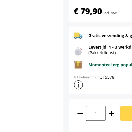
€ 79,90
incl. btw
Gratis verzending & g
Levertijd: 1 - 3 werk
(Pakketdienst)
Momenteel erg populai
315578
Artikelnummer:
Toon meer productinformatie
Producthoeveelhei