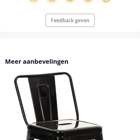
Feedback geven
Productgalerij overslaan
Meer aanbevelingen