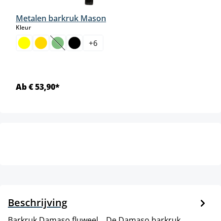
Metalen barkruk Mason
select
Kleur
+
6
(Deze optie is momenteel niet beschikbaar.)
Ab € 53,90*
Beschrijving
Barkruk Damaso fluweel. . De Damaso barkruk