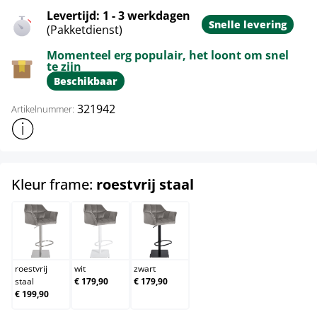
Levertijd: 1 - 3 werkdagen
Snelle levering
(Pakketdienst)
Momenteel erg populair, het loont om snel
te zijn
Beschikbaar
321942
Artikelnummer:
Toon meer productinformatie
select
Kleur frame:
roestvrij staal
roestvrij staal
wit
zwart
roestvrij
wit
zwart
staal
€ 179,90
€ 179,90
€ 199,90