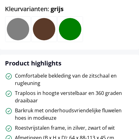
select
Kleurvarianten:
grijs
grijs
bruin
groen
Product highlights
Comfortabele bekleding van de zitschaal en
rugleuning
Traploos in hoogte verstelbaar en 360 graden
draaibaar
Barkruk met onderhoudsvriendelijke fluwelen
hoes in modieuze
Roestvrijstalen frame, in zilver, zwart of wit
Afmetingen (B x H x D): 64 x 88-113 x 45 cm,