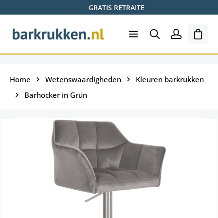
GRATIS RETRAITE
Ga naar de hoofdinhoud
Wink
Home
Wetenswaardigheden
Kleuren barkrukken
Barhocker in Grün