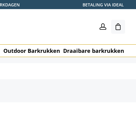
WERKDAGEN
BETALING VIA IDEAL
Winkel
n
Outdoor Barkrukken
Draaibare barkrukken
Me