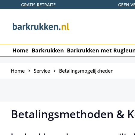
GRATIS RETRAITE
GEEN V
naar de hoofdinhoud
Ga naar de zoekopdracht
Ga naar de hoofdnavigatie
Home
Barkrukken
Barkrukken met Rugleu
Home
Service
Betalingsmogelijkheden
Betalingsmethoden & 