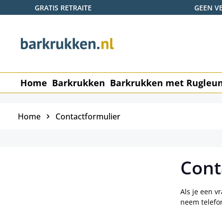
GRATIS RETRAITE
GEEN V
naar de hoofdinhoud
Ga naar de zoekopdracht
Ga naar de hoofdnavigatie
Home
Barkrukken
Barkrukken met Rugleu
Home
Contactformulier
Cont
Als je een v
neem telefon