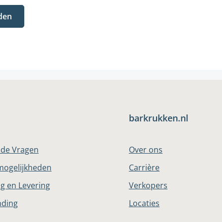
den
barkrukken.nl
lde Vragen
Over ons
mogelijkheden
Carrière
g en Levering
Verkopers
nding
Locaties