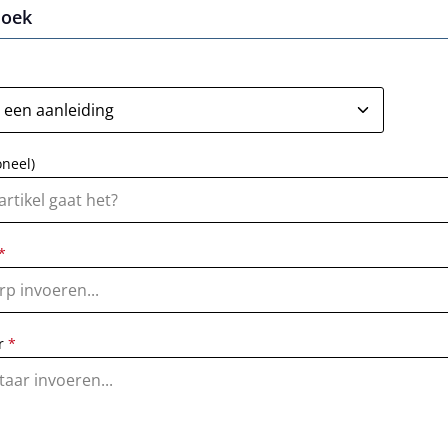
zoek
oneel)
*
r
*