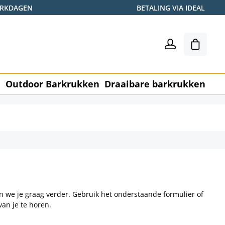
WERKDAGEN
BETALING VIA IDEAL
Winkel
n
Outdoor Barkrukken
Draaibare barkrukken
Me
pen we je graag verder. Gebruik het onderstaande formulier of
an je te horen.