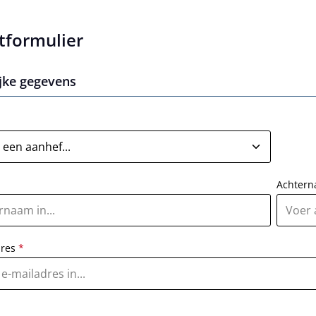
tformulier
jke gegevens
Achter
dres
*