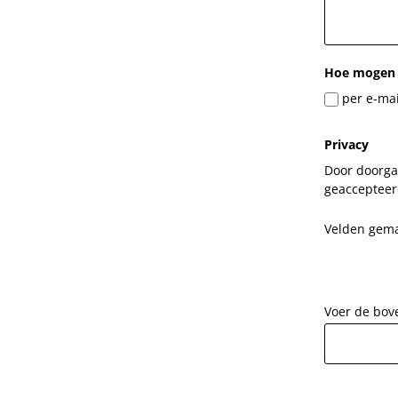
Hoe mogen 
per e-mai
Privacy
Door doorgaa
geaccepteer
Velden gemar
Voer de bov