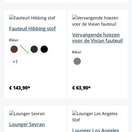
Fauteuil Hibbing stof
Vervangende hoezen
select
Kleur
voor de Vivian fauteuil
select
Kleur
(Deze optie is momenteel niet beschikbaar.)
+
1
€ 143,90*
€ 63,90*
Lounger Sevran
Lounger Los Angeles