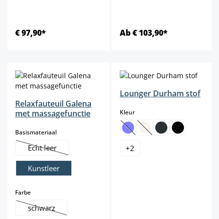
€ 97,90*
Ab € 103,90*
Lounger Durham stof
Relaxfauteuil Galena
select
met massagefunctie
Kleur
select
Basismateriaal
(Deze optie is momenteel niet b
(Deze optie is momenteel 
Echt leer
+
2
(Deze optie is momenteel niet beschikbaar.)
Kunstleer
select
Farbe
schwarz
(Deze optie is momenteel niet beschikbaar.)