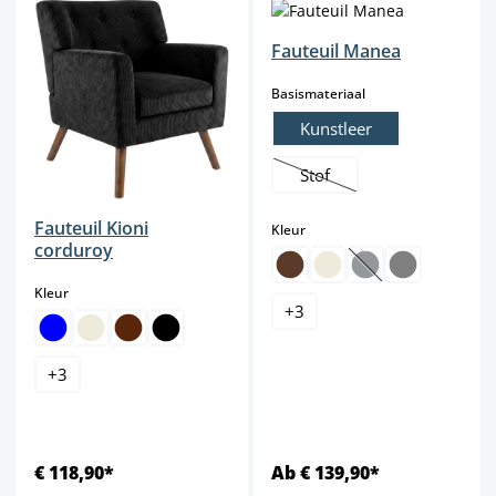
Fauteuil Manea
select
Basismateriaal
Kunstleer
Stof
(Deze optie is momenteel ni
Fauteuil Kioni
select
Kleur
corduroy
(Deze optie is mome
select
Kleur
+
3
+
3
€ 118,90*
Ab € 139,90*