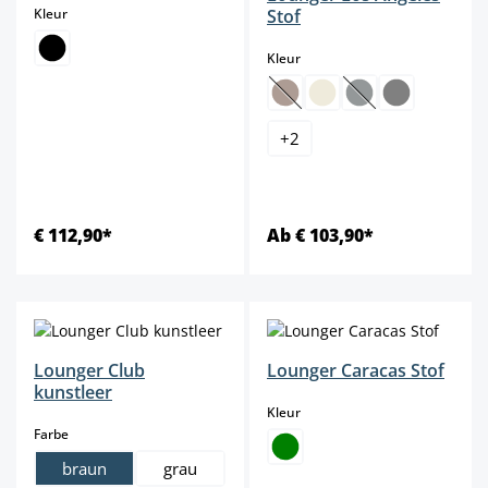
select
Kleur
Stof
select
Kleur
(Deze optie is momenteel niet b
(Deze optie is mome
+
2
€ 112,90*
Ab € 103,90*
Lounger Club
Lounger Caracas Stof
kunstleer
select
Kleur
select
Farbe
braun
grau