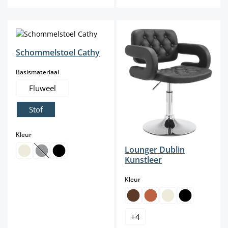
Schommelstoel Cathy
select
Basismateriaal
Fluweel
Stof
select
Kleur
Lounger Dublin
(Deze optie is momenteel niet beschikbaar.)
Kunstleer
select
Kleur
+
4