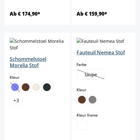
Ab € 174,90*
Ab € 159,90*
Fauteuil Nemea Stof
Schommelstoel
select
Morelia Stof
Farbe
taupe
select
Kleur
(Deze optie is momenteel n
select
Kleur
(Deze optie is momenteel niet beschikbaar.)
+
3
select
Kleur frame