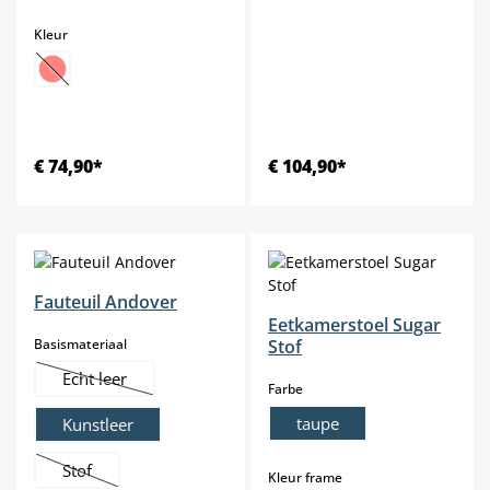
select
Kleur
(Deze optie is momenteel niet beschikbaar.)
€ 74,90*
€ 104,90*
Fauteuil Andover
Eetkamerstoel Sugar
select
Basismateriaal
Stof
Echt leer
select
Farbe
(Deze optie is momenteel niet beschikbaar.)
taupe
Kunstleer
Stof
select
Kleur frame
(Deze optie is momenteel niet beschikbaar.)