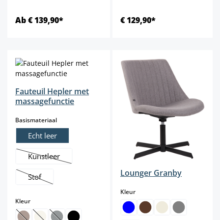
Ab € 139,90*
€ 129,90*
Fauteuil Hepler met
massagefunctie
select
Basismateriaal
Echt leer
Kunstleer
(Deze optie is momenteel niet beschikbaar.)
Lounger Granby
Stof
(Deze optie is momenteel niet beschikbaar.)
select
Kleur
select
Kleur