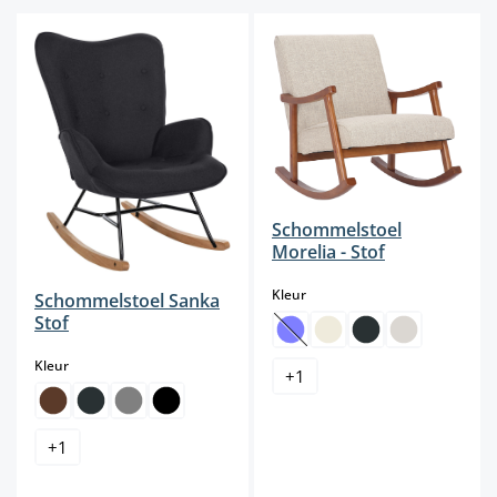
Schommelstoel
Morelia - Stof
select
Kleur
Schommelstoel Sanka
Stof
(Deze optie is momenteel niet b
select
Kleur
+
1
+
1