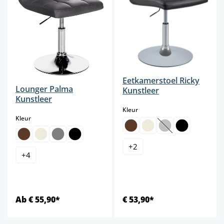
Eetkamerstoel Ricky
Lounger Palma
Kunstleer
Kunstleer
select
Kleur
select
Kleur
(Deze optie is mome
+
2
+
4
Ab € 55,90*
€ 53,90*