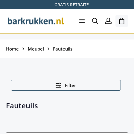
GRATIS RETRAITE
Ga naar de hoofdinhoud
Wink
Home
Meubel
Fauteuils
Filter
Fauteuils