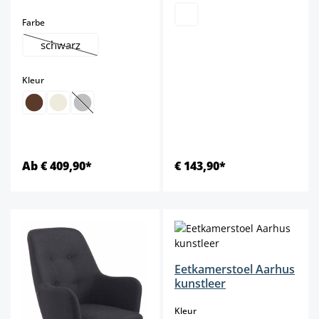
select
Farbe
schwarz
(Deze optie is momenteel niet beschikbaar.)
select
Kleur
(Deze optie is momenteel niet beschikbaar.)
Ab € 409,90*
€ 143,90*
Eetkamerstoel Aarhus
kunstleer
select
Kleur