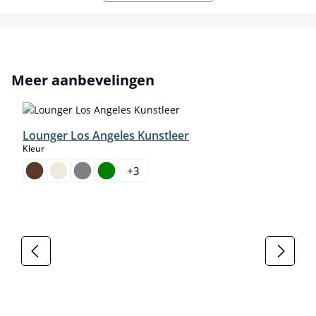
Productgalerij overslaan
Meer aanbevelingen
Lounger Los Angeles Kunstleer
select
Kleur
+
3