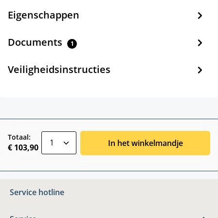
Eigenschappen
Documents
1
Veiligheidsinstructies
zentheme.component.product.quantitySele
Totaal:
In het winkelmandje
€ 103,90
Service hotline