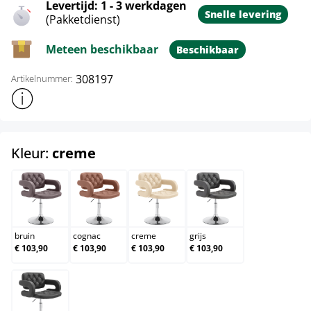
Levertijd: 1 - 3 werkdagen
Snelle levering
(Pakketdienst)
Meteen beschikbaar
Beschikbaar
308197
Artikelnummer:
Toon meer productinformatie
select
Kleur:
creme
bruin
cognac
creme
grijs
bruin
cognac
creme
grijs
€ 103,90
€ 103,90
€ 103,90
€ 103,90
zwart