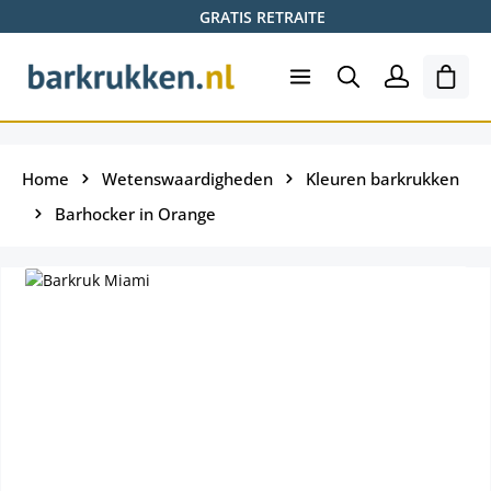
GRATIS RETRAITE
Ga naar de hoofdinhoud
Wink
Home
Wetenswaardigheden
Kleuren barkrukken
Barhocker in Orange