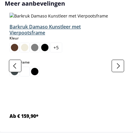
Productgalerij overslaan
Meer aanbevelingen
Barkruk Damaso Kunstleer met
Vierpootsframe
select
Kleur
+
5
select
Kleur frame
Ab € 159,90*