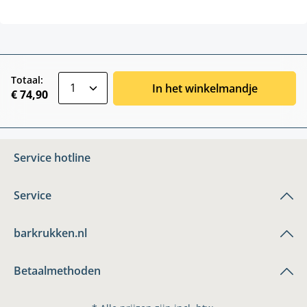
zentheme.component.product.quantitySele
Totaal:
In het winkelmandje
€ 74,90
Service hotline
Service
barkrukken.nl
Betaalmethoden