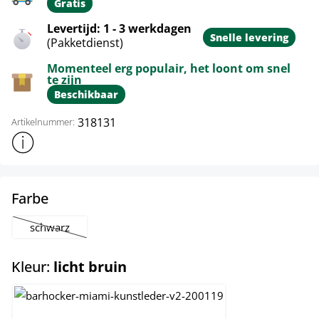
Gratis
Levertijd: 1 - 3 werkdagen
Snelle levering
(Pakketdienst)
Momenteel erg populair, het loont om snel
te zijn
Beschikbaar
318131
Artikelnummer:
Toon meer productinformatie
select
Farbe
schwarz
(Deze optie is momenteel niet beschikbaar.)
select
Kleur:
licht bruin