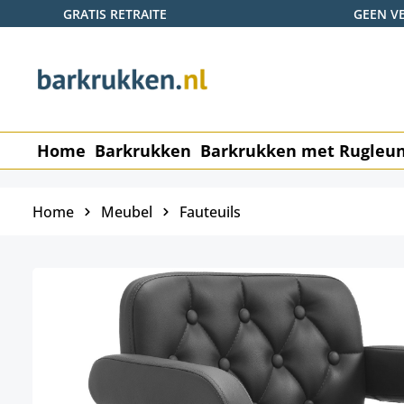
GRATIS RETRAITE
GEEN V
naar de hoofdinhoud
Ga naar de zoekopdracht
Ga naar de hoofdnavigatie
Home
Barkrukken
Barkrukken met Rugleu
Home
Meubel
Fauteuils