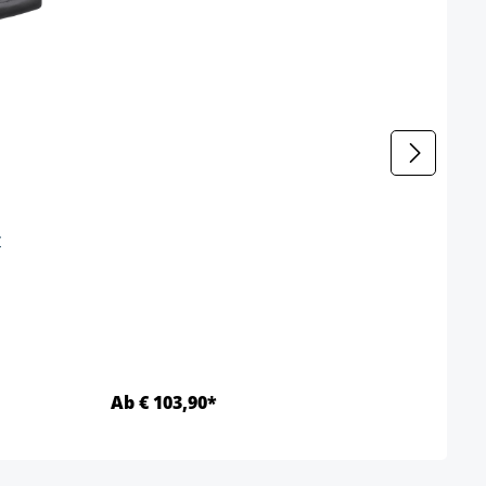
r
enteel niet beschikbaar.)
Ab € 103,90*
Ab €
Details