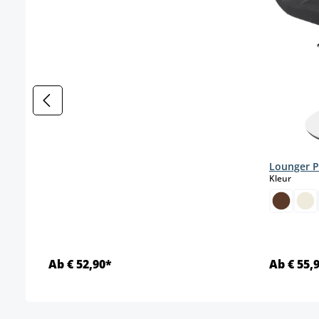
Lounger P
select
Kleur
Ab € 52,90*
Ab € 55,
Details