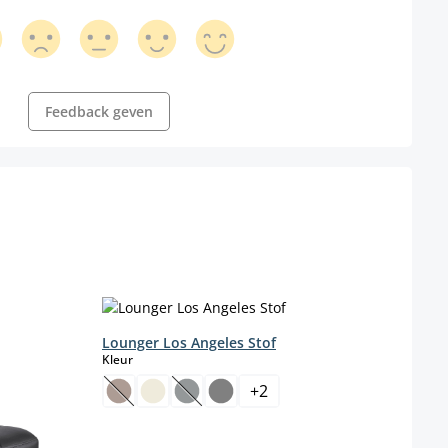
Feedback geven
Lounger Los Angeles Stof
Loun
select
Kleur
Farbe
+
2
b
(Deze optie is momenteel niet beschikbaar.)
(Deze optie is momenteel niet beschikb
Kleur