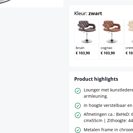
select
Kleur:
zwart
bruin
cognac
bruin
cognac
cre
€ 103,90
€ 103,90
€ 10
Product highlights
Lounger met kunstleder
armleuning.
In hoogte verstelbaar en
Afmetingen ca.: BxHxD: 6
cmx55cm | Zithoogte: 44
Metalen frame in chroom