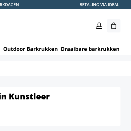
WERKDAGEN
BETALING VIA IDEAL
Winkel
n
Outdoor Barkrukken
Draaibare barkrukken
Me
in Kunstleer