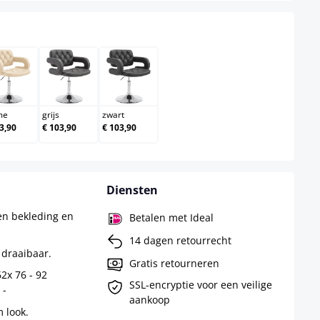
creme
grijs
zwart
me
grijs
zwart
3,90
€ 103,90
€ 103,90
Diensten
en bekleding en
Betalen met Ideal
14 dagen retourrecht
 draaibaar.
Gratis retourneren
2x 76 - 92
SSL-encryptie voor een veilige
 -
aankoop
 look.