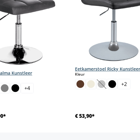
Eetkamerstoel Ricky Kunstlee
alma Kunstleer
select
Kleur
+
2
(Deze optie is mom
+
4
90*
€ 53,90*
Details
Details