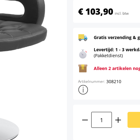
€ 103,90
incl. btw
Gratis verzending & g
Levertijd: 1 - 3 werk
(Pakketdienst)
Alleen 2 artikelen no
308210
Artikelnummer:
Toon meer productinformatie
Producthoeveelhei