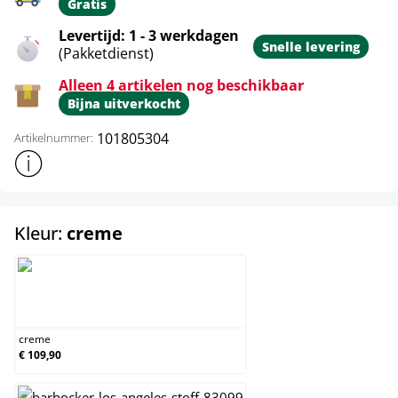
Gratis
Levertijd: 1 - 3 werkdagen
Snelle levering
(Pakketdienst)
Alleen 4 artikelen nog beschikbaar
Bijna uitverkocht
101805304
Artikelnummer:
Toon meer productinformatie
select
Kleur:
creme
creme
creme
€ 109,90