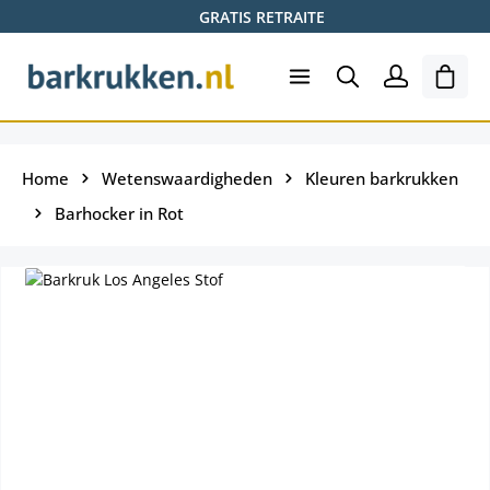
GRATIS RETRAITE
Ga naar de hoofdinhoud
Wink
Home
Wetenswaardigheden
Kleuren barkrukken
Barhocker in Rot