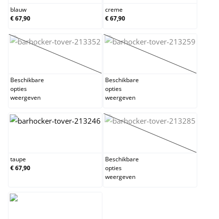
blauw
creme
€ 67,90
€ 67,90
donkergrijs
grijs
(Deze optie is momenteel niet beschikbaar.)
(Deze optie is momentee
Beschikbare
Beschikbare
opties
opties
weergeven
weergeven
taupe
wit
(Deze optie is momentee
taupe
Beschikbare
€ 67,90
opties
weergeven
zwart