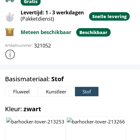
Gratis
Levertijd: 1 - 3 werkdagen
Snelle levering
(Pakketdienst)
Meteen beschikbaar
Beschikbaar
321052
Artikelnummer:
Toon meer productinformatie
select
Basismateriaal:
Stof
Fluweel
Kunstleer
Stof
select
Kleur:
zwart
blauw
creme