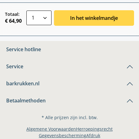
zentheme.component.product.quantitySele
Totaal:
In het winkelmandje
€ 64,90
Service hotline
Service
barkrukken.nl
Betaalmethoden
* Alle prijzen zijn incl. btw.
Algemene Voorwaarden
Herroepingsrecht
Gegevensbescherming
Afdruk