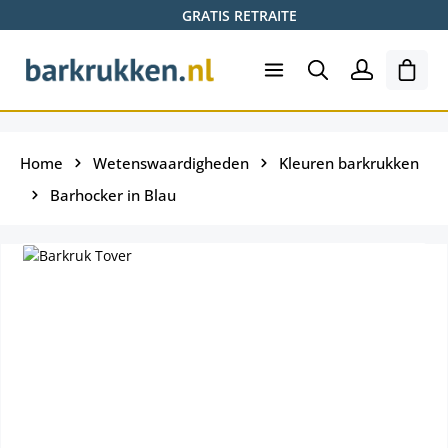
GRATIS RETRAITE
Ga naar de hoofdinhoud
Wink
Home
Wetenswaardigheden
Kleuren barkrukken
Barhocker in Blau