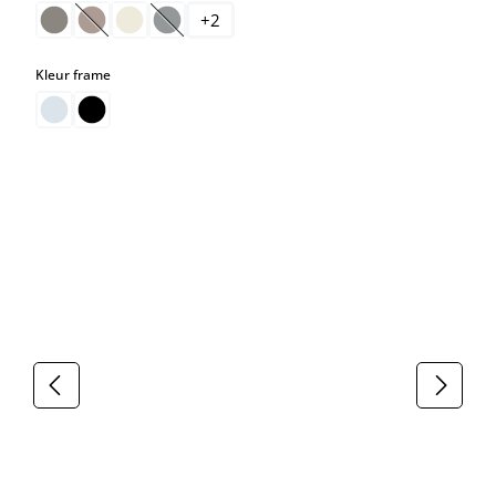
+
2
(Deze optie is momenteel niet beschikbaar.)
(Deze optie is momenteel niet beschikbaar.)
select
Kleur frame