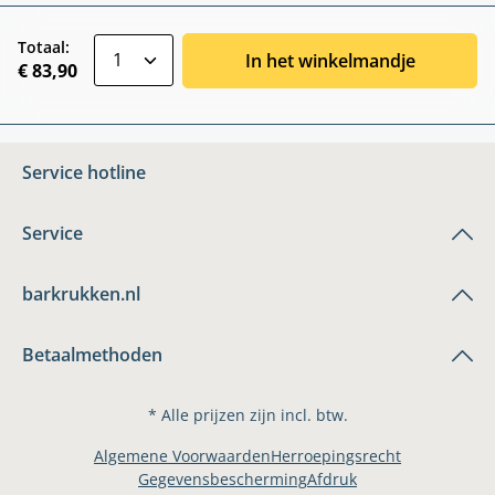
zentheme.component.product.quantitySele
Totaal:
In het winkelmandje
€ 83,90
Service hotline
Service
barkrukken.nl
Betaalmethoden
* Alle prijzen zijn incl. btw.
Algemene Voorwaarden
Herroepingsrecht
Gegevensbescherming
Afdruk