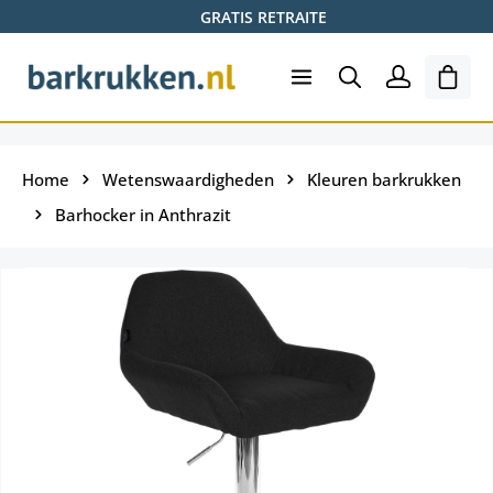
GRATIS RETRAITE
Ga naar de hoofdinhoud
Wink
Home
Wetenswaardigheden
Kleuren barkrukken
Barhocker in Anthrazit