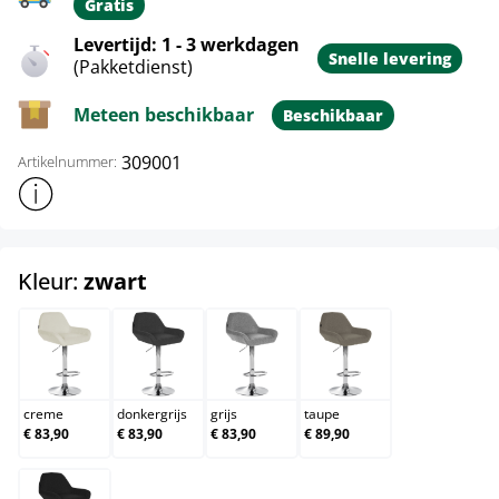
Gratis
Levertijd: 1 - 3 werkdagen
Snelle levering
(Pakketdienst)
Meteen beschikbaar
Beschikbaar
309001
Artikelnummer:
Toon meer productinformatie
select
Kleur:
zwart
creme
donkergrijs
grijs
taupe
creme
donkergrijs
grijs
taupe
€ 83,90
€ 83,90
€ 83,90
€ 89,90