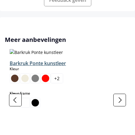
Productgalerij overslaan
Meer aanbevelingen
Barkruk Ponte kunstleer
select
Kleur
+
2
select
Kleur frame