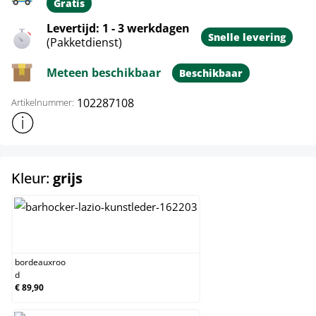
Gratis
Levertijd: 1 - 3 werkdagen
Snelle levering
(Pakketdienst)
Meteen beschikbaar
Beschikbaar
102287108
Artikelnummer:
Toon meer productinformatie
select
Kleur:
grijs
bordeauxrood
bordeauxroo
d
€ 89,90