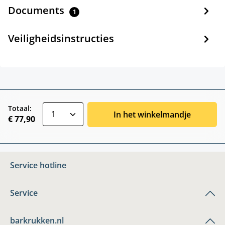
Documents
1
Veiligheidsinstructies
zentheme.component.product.quantitySele
Totaal:
In het winkelmandje
€ 77,90
Service hotline
Service
barkrukken.nl