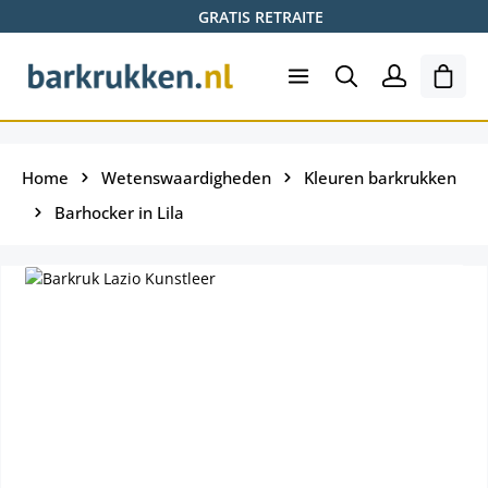
GRATIS RETRAITE
Ga naar de hoofdinhoud
Wink
Home
Wetenswaardigheden
Kleuren barkrukken
Barhocker in Lila