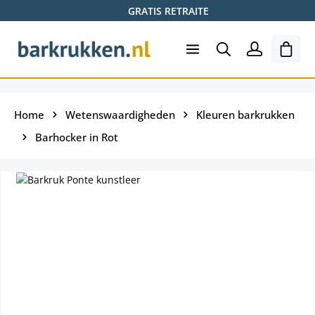
GRATIS RETRAITE
Ga naar de hoofdinhoud
Wink
Home
Wetenswaardigheden
Kleuren barkrukken
Barhocker in Rot