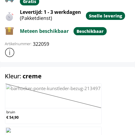
Gratis
Levertijd: 1 - 3 werkdagen
Snelle levering
(Pakketdienst)
Meteen beschikbaar
Beschikbaar
322059
Artikelnummer:
Toon meer productinformatie
select
Kleur:
creme
bruin
(Deze optie is momenteel niet beschikbaar.)
bruin
€ 54,90