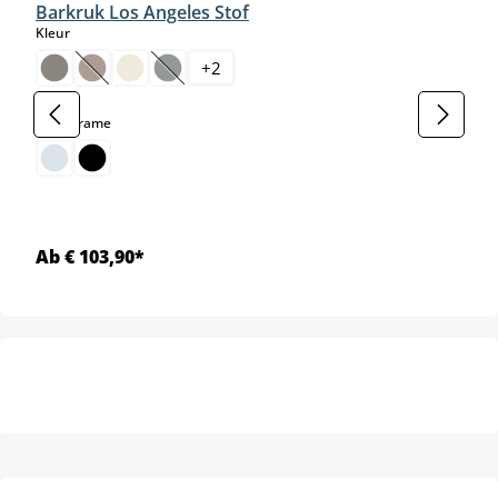
Barkruk Los Angeles Stof
select
Kleur
+
2
(Deze optie is momenteel niet beschikbaar.)
(Deze optie is momenteel niet beschikbaar.)
select
Kleur frame
Ab € 103,90*