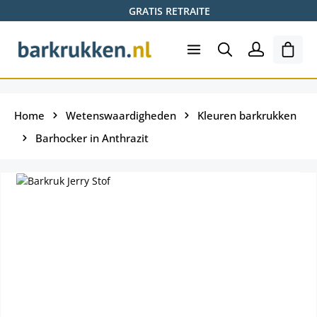
GRATIS RETRAITE
Ga naar de hoofdinhoud
Wink
Home
Wetenswaardigheden
Kleuren barkrukken
Barhocker in Anthrazit