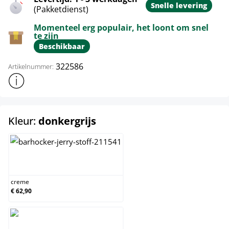
Snelle levering
(Pakketdienst)
Momenteel erg populair, het loont om snel
te zijn
Beschikbaar
322586
Artikelnummer:
Toon meer productinformatie
select
Kleur:
donkergrijs
creme
creme
€ 62,90