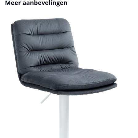
Productgalerij overslaan
Meer aanbevelingen