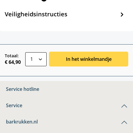
Veiligheidsinstructies
zentheme.component.product.quantitySele
Totaal:
In het winkelmandje
€ 64,90
Service hotline
Service
barkrukken.nl