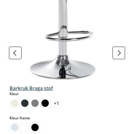
Barkruk Braga stof
select
Kleur
+
1
select
Kleur frame