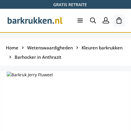
GRATIS RETRAITE
Ga naar de hoofdinhoud
Wink
Home
Wetenswaardigheden
Kleuren barkrukken
Barhocker in Anthrazit