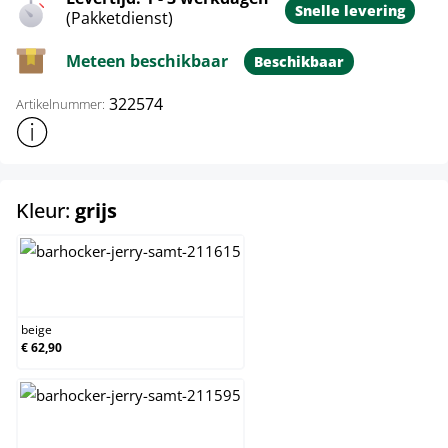
Snelle levering
(Pakketdienst)
Meteen beschikbaar
Beschikbaar
322574
Artikelnummer:
Toon meer productinformatie
select
Kleur:
grijs
beige
beige
€ 62,90
bruin