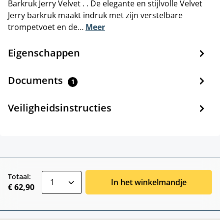
Barkruk Jerry Velvet . . De elegante en stijlvolle Velvet
Jerry barkruk maakt indruk met zijn verstelbare
trompetvoet en de…
Meer
Eigenschappen
Documents
1
Veiligheidsinstructies
zentheme.component.product.quantitySele
Totaal:
In het winkelmandje
€ 62,90