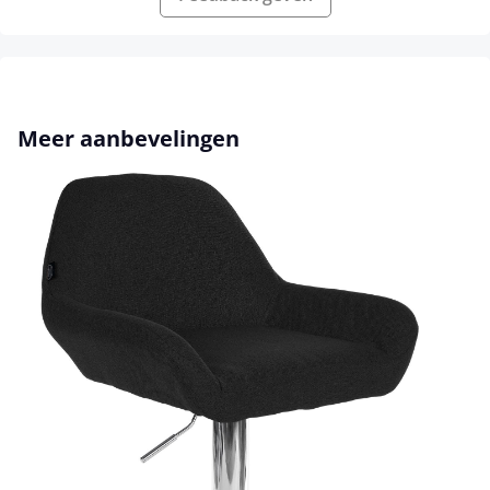
Productgalerij overslaan
Meer aanbevelingen