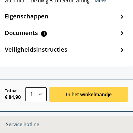
zitcomfort. De dik gestoffeerde zitting…
Meer
Eigenschappen
Documents
1
Veiligheidsinstructies
zentheme.component.product.quantitySele
Totaal:
In het winkelmandje
€ 84,90
Service hotline