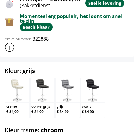
Snelle levering
(Pakketdienst)
Momenteel erg populair, het loont om snel
te zijn
Beschikbaar
322888
Artikelnummer:
Toon meer productinformatie
select
Kleur:
grijs
creme
donkergrijs
grijs
zwart
creme
donkergrijs
grijs
zwart
€ 84,90
€ 84,90
€ 84,90
€ 84,90
select
Kleur frame:
chroom