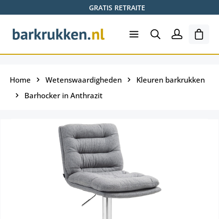
GRATIS RETRAITE
Ga naar de hoofdinhoud
Wink
Home
Wetenswaardigheden
Kleuren barkrukken
Barhocker in Anthrazit