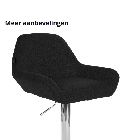
Productgalerij overslaan
Meer aanbevelingen