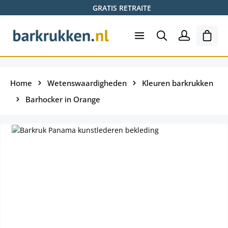
GRATIS RETRAITE
Ga naar de hoofdinhoud
Wink
Home
Wetenswaardigheden
Kleuren barkrukken
Barhocker in Orange