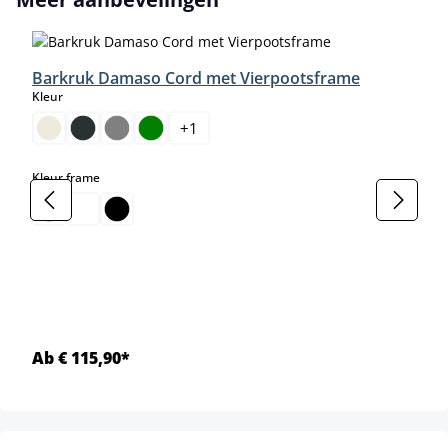
Barkruk Damaso Cord met Vierpootsframe
select
Kleur
+
1
select
Kleur frame
Ab € 115,90*