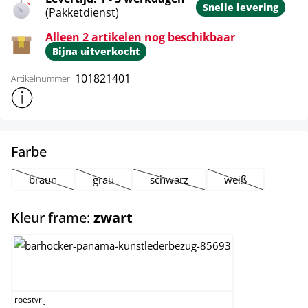
Snelle levering
(Pakketdienst)
Alleen 2 artikelen nog beschikbaar
Bijna uitverkocht
101821401
Artikelnummer:
Toon meer productinformatie
select
Farbe
braun
grau
schwarz
weiß
(Deze optie is momenteel niet beschikbaar.)
(Deze optie is momenteel niet beschikbaar.)
(Deze optie is momenteel niet bes
(Deze optie is mo
select
Kleur frame:
zwart
roestvrij staal
roestvrij