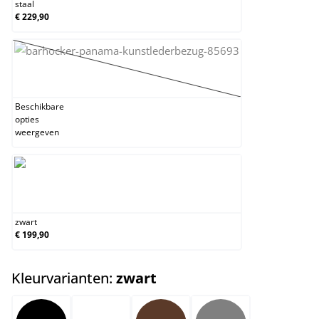
staal
€ 229,90
wit
(Deze optie is momenteel niet beschikbaar.)
Beschikbare
opties
weergeven
zwart
zwart
€ 199,90
select
Kleurvarianten:
zwart