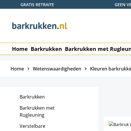
GRATIS RETRAITE
GEEN V
naar de hoofdinhoud
Ga naar de zoekopdracht
Ga naar de hoofdnavigatie
Home
Barkrukken
Barkrukken met Rugleu
Home
Wetenswaardigheden
Kleuren barkrukk
Barkrukken
Barkrukken met
Rugleuning
Verstelbare