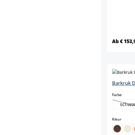
Ab € 153,
Barkruk D
select
Farbe
schwa
(D
select
Kleur