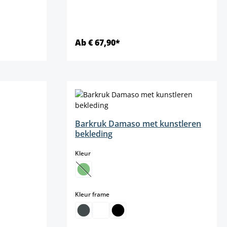
Ab € 67,90*
Details
Barkruk Damaso met kunstleren
bekleding
select
Kleur
teel niet beschikbaar.)
(Deze optie is momenteel niet beschikbaar
select
Kleur frame
momenteel niet beschikbaar.)