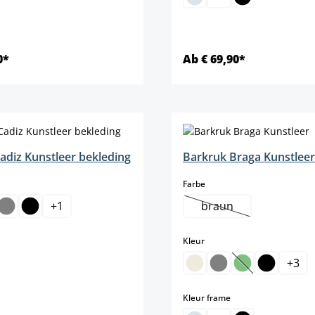
0*
Ab € 69,90*
Details
Details
adiz Kunstleer bekleding
Barkruk Braga Kunstleer
select
Farbe
+
1
braun
(Deze optie is momen
elect
select
Kleur
+
3
(Deze optie is 
select
Kleur frame