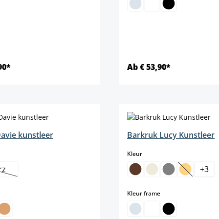
90*
Ab € 53,90*
Details
Details
avie kunstleer
Barkruk Lucy Kunstleer
select
Kleur
rz
+
3
eze optie is momenteel niet beschikbaar.)
(Deze opti
select
Kleur frame