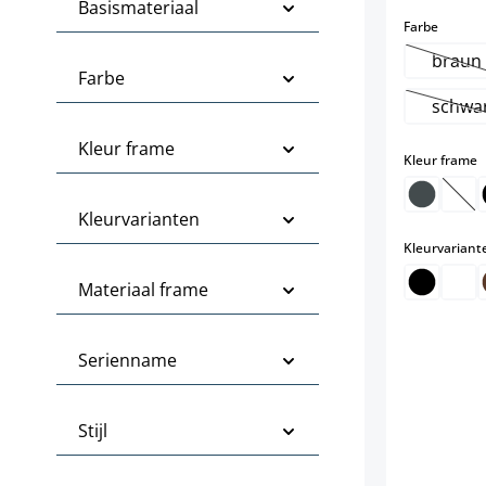
Basismateriaal
select
Farbe
braun
(Dez
Farbe
schwa
(D
Kleur frame
s
Kleur frame
(De
Kleurvarianten
Kleurvariant
Materiaal frame
Serienname
Stijl