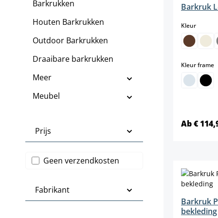
Barkrukken
Barkruk L
Houten Barkrukken
select
Kleur
Outdoor Barkrukken
Draaibare barkrukken
s
Kleur frame
Meer
Meubel
Ab € 114,
Prijs
Filter toevoegen: Gratis verzending
Geen verzendkosten
Fabrikant
Barkruk 
bekleding