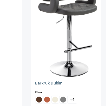
nteel niet beschikbaar.)
Barkruk Dublin
select
Kleur
+
4