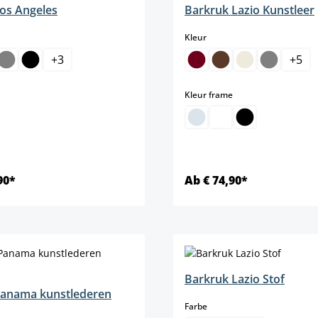
os Angeles
Barkruk Lazio Kunstleer
select
Kleur
+
3
+
5
elect
select
Kleur frame
90*
Ab € 74,90*
Details
Details
Barkruk Lazio Stof
Panama kunstlederen
select
Farbe