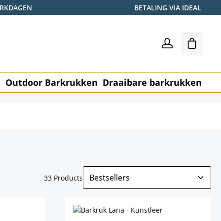
WERKDAGEN
BETALING VIA IDEAL
Winkel
n
Outdoor Barkrukken
Draaibare barkrukken
Me
33 Products