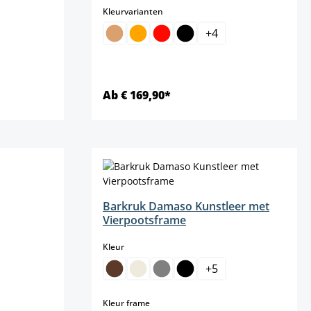
select
Kleurvarianten
+
4
Ab € 169,90*
Details
Barkruk Damaso Kunstleer met
Vierpootsframe
select
Kleur
e is momenteel niet beschikbaar.)
+
5
select
Kleur frame