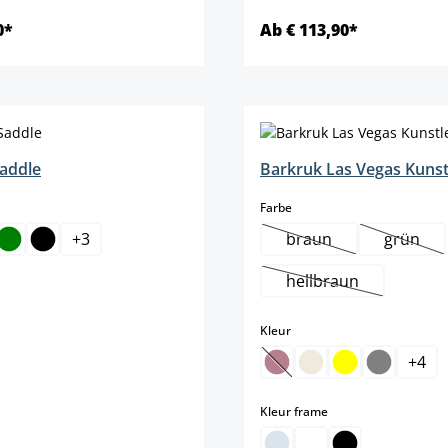
0*
Ab € 113,90*
Details
Details
addle
Barkruk Las Vegas Kunst
select
Farbe
+
3
braun
grün
(Deze optie is momen
(Deze 
hellbraun
(Deze optie is mom
select
Kleur
+
4
(Deze optie is momenteel 
select
Kleur frame