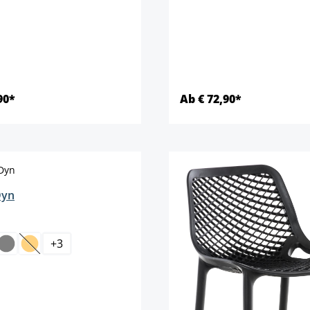
90*
Ab € 72,90*
Details
Details
Dyn
+
3
tie is momenteel niet beschikbaar.)
(Deze optie is momenteel niet beschikbaar.)