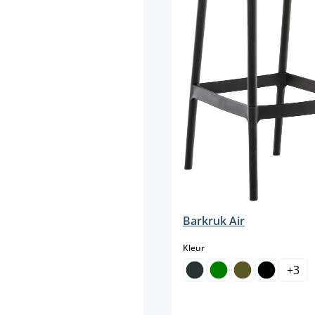
Barkruk Air
select
Kleur
+
3