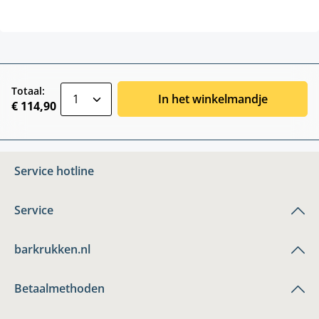
zentheme.component.product.quantitySele
Totaal:
In het winkelmandje
€ 114,90
Service hotline
Service
barkrukken.nl
Betaalmethoden