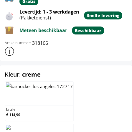
Gratis
Levertijd: 1 - 3 werkdagen
Snelle levering
(Pakketdienst)
Meteen beschikbaar
Beschikbaar
318166
Artikelnummer:
Toon meer productinformatie
select
Kleur:
creme
bruin
bruin
€ 114,90