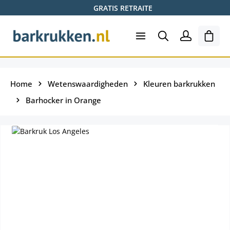
GRATIS RETRAITE
Ga naar de hoofdinhoud
Wink
Home
Wetenswaardigheden
Kleuren barkrukken
Barhocker in Orange