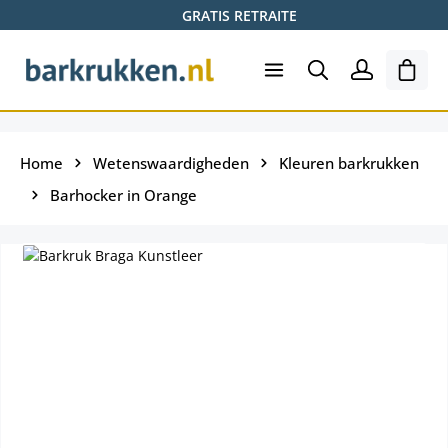
GRATIS RETRAITE
Ga naar de hoofdinhoud
Wink
Home
Wetenswaardigheden
Kleuren barkrukken
Barhocker in Orange