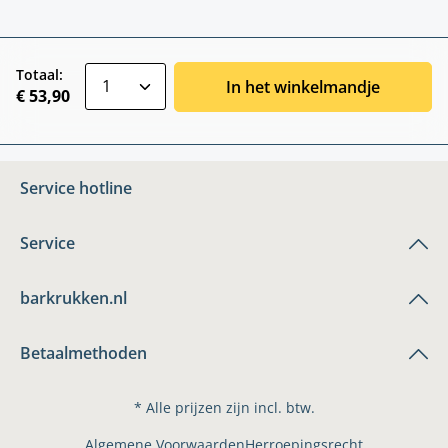
zentheme.component.product.quantitySele
Totaal:
In het winkelmandje
€ 53,90
Service hotline
Service
barkrukken.nl
Betaalmethoden
* Alle prijzen zijn incl. btw.
Algemene Voorwaarden
Herroepingsrecht