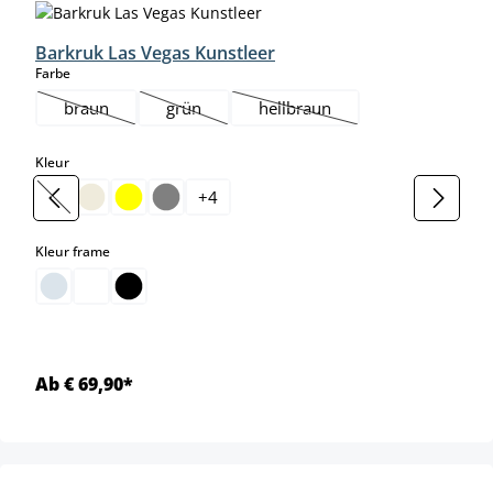
Barkruk Las Vegas Kunstleer
select
Farbe
braun
grün
hellbraun
(Deze optie is momenteel niet beschikbaar.)
(Deze optie is momenteel niet beschikbaar.)
(Deze optie is momenteel niet 
select
Kleur
+
4
(Deze optie is momenteel niet beschikbaar.)
select
Kleur frame
Ab € 69,90*