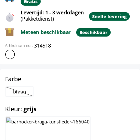
Gratis
Levertijd: 1 - 3 werkdagen
Snelle levering
(Pakketdienst)
Meteen beschikbaar
Beschikbaar
314518
Artikelnummer:
Toon meer productinformatie
select
Farbe
braun
(Deze optie is momenteel niet beschikbaar.)
select
Kleur:
grijs
creme