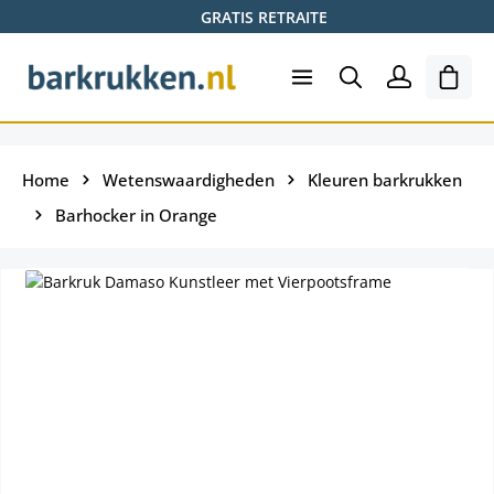
GRATIS RETRAITE
Ga naar de hoofdinhoud
Wink
Home
Wetenswaardigheden
Kleuren barkrukken
Barhocker in Orange