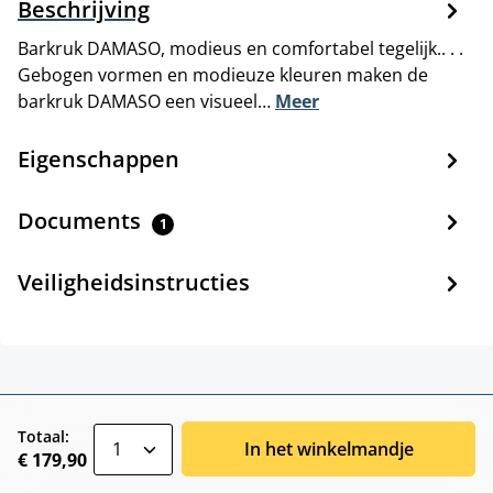
Beschrijving
Barkruk DAMASO, modieus en comfortabel tegelijk.. . .
Gebogen vormen en modieuze kleuren maken de
barkruk DAMASO een visueel…
Meer
Eigenschappen
Documents
1
Veiligheidsinstructies
zentheme.component.product.quantitySele
Totaal:
In het winkelmandje
€ 179,90