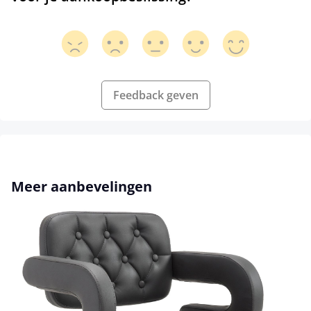
Feedback geven
Productgalerij overslaan
Meer aanbevelingen