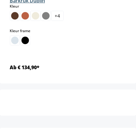
Barkruk Dublin
select
Kleur
+
4
select
Kleur frame
Ab € 134,90*