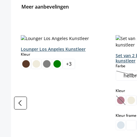
Meer aanbevelingen
Productgalerij overslaan
Lounger Los Angeles Kunstleer
select
Kleur
Set van 2
kunstleer
+
3
select
Farbe
hellb
(
select
Kleur
(Deze o
Kleur frame