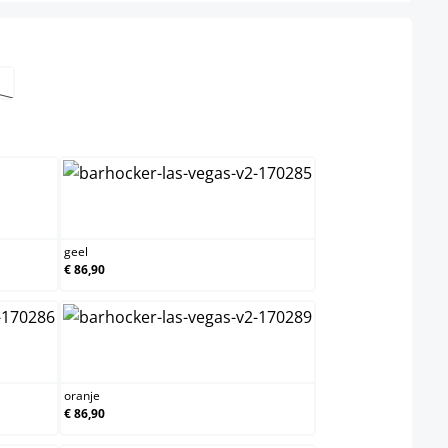
el niet beschikbaar.)
ptie is momenteel niet beschikbaar.)
geel
geel
€ 86,90
oranje
oranje
€ 86,90