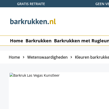
GRATIS RETRAITE
GEEN V
naar de hoofdinhoud
Ga naar de zoekopdracht
Ga naar de hoofdnavigatie
Home
Barkrukken
Barkrukken met Rugleu
Home
Wetenswaardigheden
Kleuren barkrukk