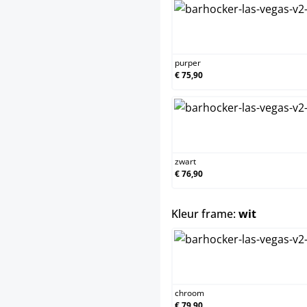
purper
purper
€ 75,90
zwart
zwart
€ 76,90
select
Kleur frame:
wit
chroom
chroom
€ 79,90