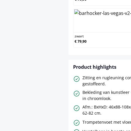
zwart
zwart
€ 79,90
Product highlights
Zitting en rugleuning co
gestoffeerd.
Bekleding van kunstleer
in chroomlook.
Afm.: BxHxD: 46x88-108x
62-82 cm.
Trompetenvoet met vloe