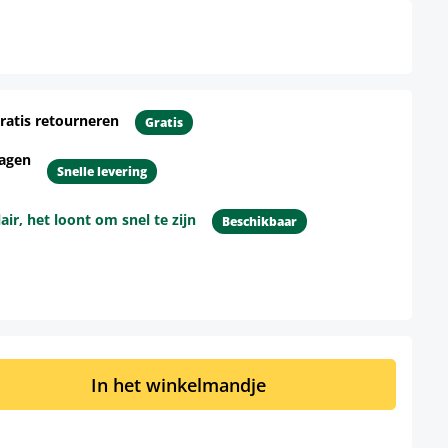
ratis retourneren
Gratis
dagen
Snelle levering
r, het loont om snel te zijn
Beschikbaar
d: Voer de gewenste hoeveelheid in of 
In het winkelmandje