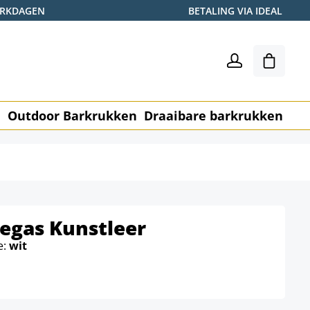
WERKDAGEN
BETALING VIA IDEAL
Winkel
n
Outdoor Barkrukken
Draaibare barkrukken
Me
egas Kunstleer
e:
wit