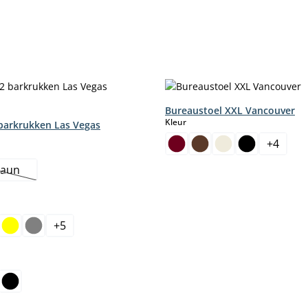
Bureaustoel XXL Vancouver
select
Kleur
 barkrukken Las Vegas
+
4
raun
Deze optie is momenteel niet beschikbaar.)
+
5
ptie is momenteel niet beschikbaar.)
select