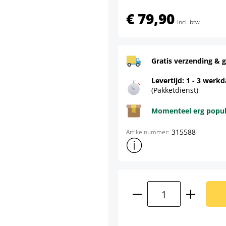
€ 79,90
incl. btw
Gratis verzending & g
Levertijd: 1 - 3 werk
(Pakketdienst)
Momenteel erg populai
315588
Artikelnummer:
Toon meer productinformatie
Producthoeveelhei