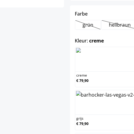
select
Farbe
grün
hellbraun
(Deze optie is momente
(Deze o
select
Kleur:
creme
creme
creme
€ 79,90
grijs
grijs
€ 79,90