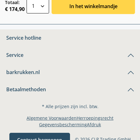
zentheme.component.product.quantitySele
Totaal:
In het winkelmandje
€ 174,90
Service hotline
Service
barkrukken.nl
Betaalmethoden
* Alle prijzen zijn incl. btw.
Algemene Voorwaarden
Herroepingsrecht
Gegevensbescherming
Afdruk
© 2026 CLP Trading GmbH
Contract herroepen