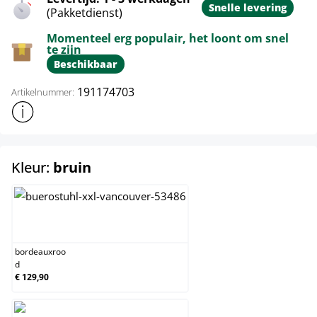
Snelle levering
(Pakketdienst)
Momenteel erg populair, het loont om snel
te zijn
Beschikbaar
191174703
Artikelnummer:
Toon meer productinformatie
select
Kleur:
bruin
bordeauxrood
bordeauxroo
d
€ 129,90