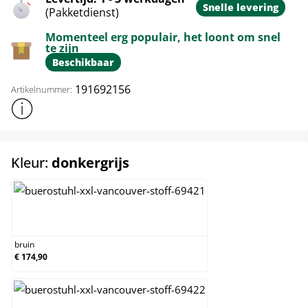
Snelle levering
(Pakketdienst)
Momenteel erg populair, het loont om snel
te zijn
Beschikbaar
191692156
Artikelnummer:
Toon meer productinformatie
select
Kleur:
donkergrijs
bruin
bruin
€ 174,90