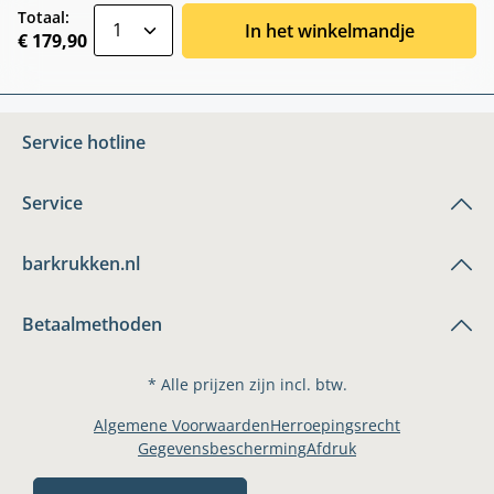
zentheme.component.product.quantitySele
Totaal:
In het winkelmandje
€ 179,90
Service hotline
Service
barkrukken.nl
Betaalmethoden
* Alle prijzen zijn incl. btw.
Algemene Voorwaarden
Herroepingsrecht
Gegevensbescherming
Afdruk