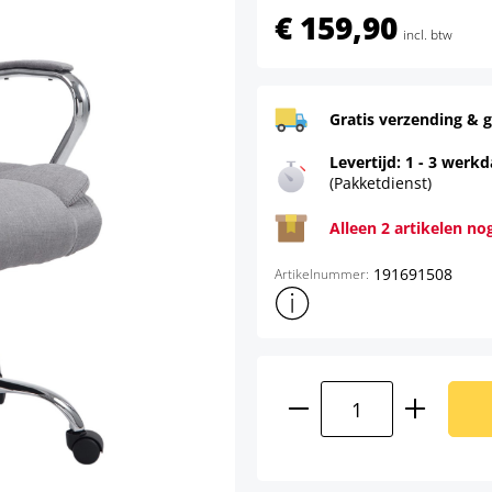
€ 159,90
incl. btw
Gratis verzending & g
Levertijd: 1 - 3 werk
(Pakketdienst)
Alleen 2 artikelen no
191691508
Artikelnummer:
Toon meer productinformatie
Producthoeveelhei