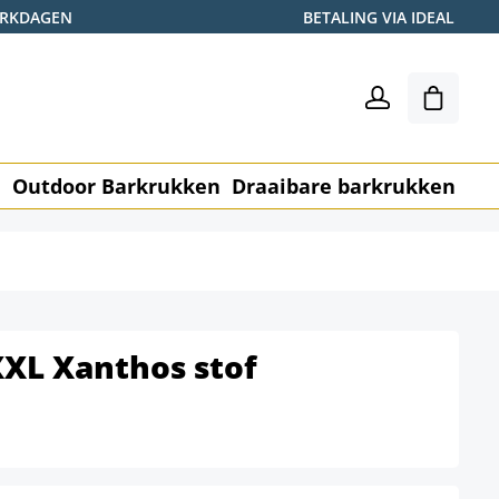
WERKDAGEN
BETALING VIA IDEAL
Winkel
n
Outdoor Barkrukken
Draaibare barkrukken
Me
XXL Xanthos stof