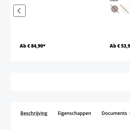
(Deze o
(D
Ab € 84,90*
Ab € 53,
Details
Beschrijving
Eigenschappen
Documents