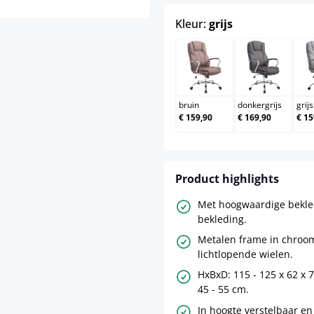
select
Kleur:
grijs
bruin
donkergri
bruin
donkergrijs
grijs
€ 159,90
€ 169,90
€ 15
Product highlights
Met hoogwaardige bekled
bekleding.
Metalen frame in chroom
lichtlopende wielen.
HxBxD: 115 - 125 x 62 x 
45 - 55 cm.
In hoogte verstelbaar en