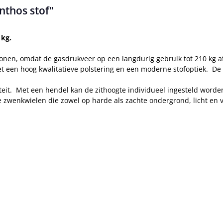
nthos stof"
 kg.
onen, omdat de gasdrukveer op een langdurig gebruik tot 210 kg af
een hoog kwalitatieve polstering en een moderne stofoptiek. De st
iliteit. Met een hendel kan de zithoogte individueel ingesteld wo
de zwenkwielen die zowel op harde als zachte ondergrond, licht en vl