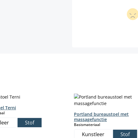
el Terni
select
aal
Portland bureaustoel met
massagefunctie
leer
Stof
select
Basismateriaal
Kunstleer
Stof