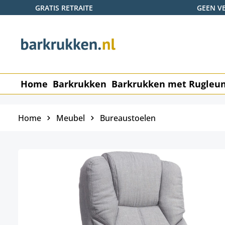
GRATIS RETRAITE
GEEN V
naar de hoofdinhoud
Ga naar de zoekopdracht
Ga naar de hoofdnavigatie
Home
Barkrukken
Barkrukken met Rugleu
Home
Meubel
Bureaustoelen