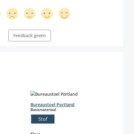
Feedback geven
Bureaustoel Portland
Bure
select
Basismateriaal
Farbe
Stof
c
select
Kleur
Kleur