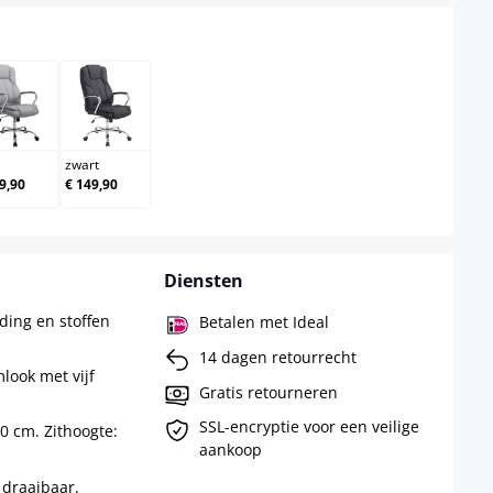
js
grijs
zwart
zwart
9,90
€ 149,90
Diensten
ing en stoffen
Betalen met Ideal
14 dagen retourrecht
look met vijf
Gratis retourneren
SSL-encryptie voor een veilige
70 cm. Zithoogte:
aankoop
 draaibaar.