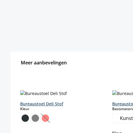
Meer aanbevelingen
Productgalerij overslaan
Bureaustoel Deli Stof
Bureausto
select
Kleur
Basismateri
Kunst
(Deze optie is momenteel niet beschikbaar.)
select
Kleur