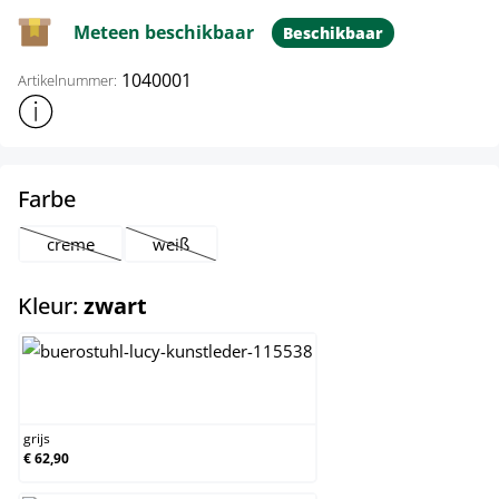
Meteen beschikbaar
Beschikbaar
1040001
Artikelnummer:
Toon meer productinformatie
select
Farbe
creme
weiß
(Deze optie is momenteel niet beschikbaar.)
(Deze optie is momenteel niet beschikbaar.)
select
Kleur:
zwart
grijs
grijs
€ 62,90