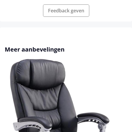
Feedback geven
Productgalerij overslaan
Meer aanbevelingen