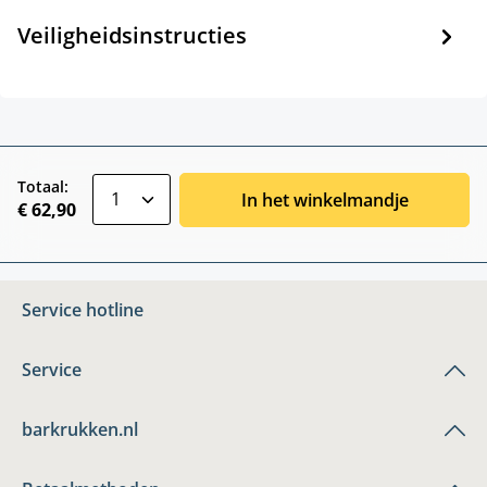
Veiligheidsinstructies
zentheme.component.product.quantitySele
Totaal:
In het winkelmandje
€ 62,90
Service hotline
Service
barkrukken.nl