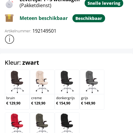
Snelle levering
(Pakketdienst)
Meteen beschikbaar
Beschikbaar
192149501
Artikelnummer:
Toon meer productinformatie
select
Kleur:
zwart
bruin
creme
donkergrijs
grijs
bruin
creme
donkergrijs
grijs
€ 129,90
€ 129,90
€ 154,90
€ 149,90
rood
taupe
zwart