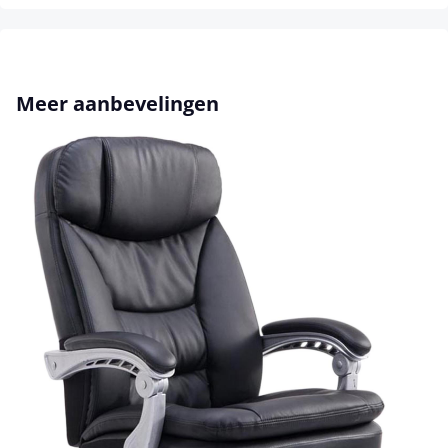
Productgalerij overslaan
Meer aanbevelingen