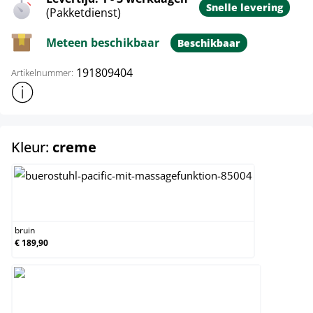
Snelle levering
(Pakketdienst)
Meteen beschikbaar
Beschikbaar
191809404
Artikelnummer:
Toon meer productinformatie
select
Kleur:
creme
bruin
bruin
€ 189,90
creme