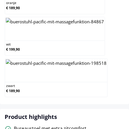
oranje
€ 189,90
wit
wit
€ 199,90
zwart
zwart
€ 189,90
Product highlights
Bureaustoel met extra zitcomfort