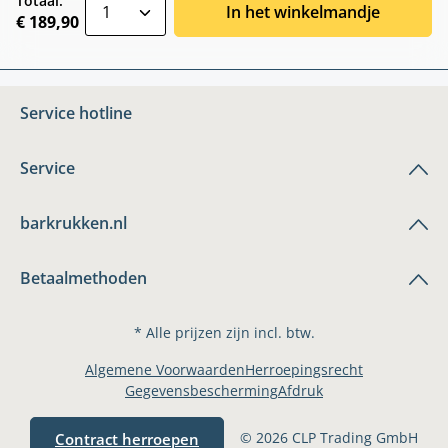
zentheme.component.product.quantitySele
Totaal:
In het winkelmandje
€ 189,90
Service hotline
Service
barkrukken.nl
Betaalmethoden
* Alle prijzen zijn incl. btw.
Algemene Voorwaarden
Herroepingsrecht
Gegevensbescherming
Afdruk
© 2026 CLP Trading GmbH
Contract herroepen