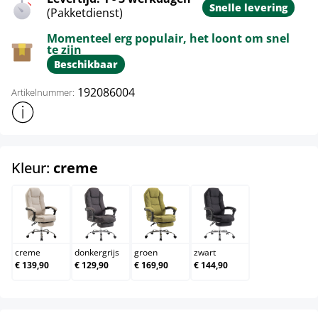
Snelle levering
(Pakketdienst)
Momenteel erg populair, het loont om snel
te zijn
Beschikbaar
192086004
Artikelnummer:
Toon meer productinformatie
select
Kleur:
creme
creme
donkergrijs
groen
zwart
creme
donkergrijs
groen
zwart
€ 139,90
€ 129,90
€ 169,90
€ 144,90