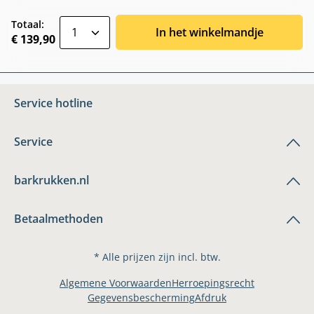
zentheme.component.product.quantitySele
Totaal:
In het winkelmandje
€ 139,90
Service hotline
Service
barkrukken.nl
Betaalmethoden
* Alle prijzen zijn incl. btw.
Algemene Voorwaarden
Herroepingsrecht
Gegevensbescherming
Afdruk