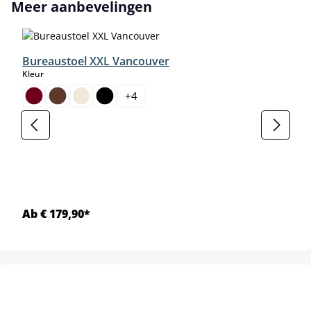
Productgalerij overslaan
Meer aanbevelingen
Bureaustoel XXL Vancouver
select
Kleur
+
4
Ab € 179,90*