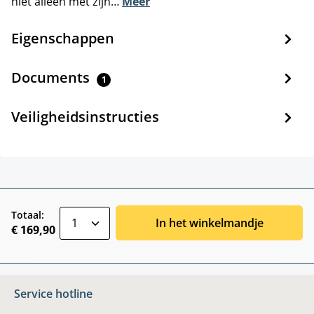
niet alleen met zijn…
Meer
Eigenschappen
Documents
1
Veiligheidsinstructies
zentheme.component.product.quantitySele
Totaal:
In het winkelmandje
€ 169,90
Service hotline