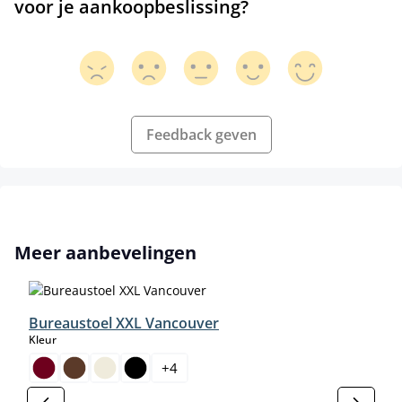
voor je aankoopbeslissing?
Feedback geven
Productgalerij overslaan
Meer aanbevelingen
Bureaustoel XXL Vancouver
select
Kleur
+
4