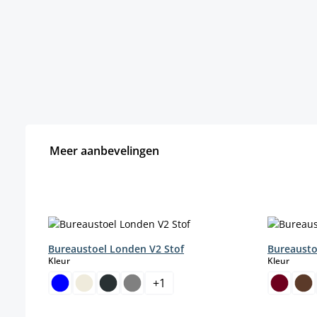
Meer aanbevelingen
Productgalerij overslaan
Bureaustoel Londen V2 Stof
Bureausto
select
select
Kleur
Kleur
+
1