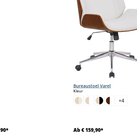
Bureaustoel Varel
select
Kleur
+
4
,90*
Ab € 159,90*