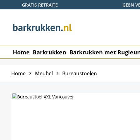
GRATIS RETRAITE
GEEN V
naar de hoofdinhoud
Ga naar de zoekopdracht
Ga naar de hoofdnavigatie
Home
Barkrukken
Barkrukken met Rugleu
Home
Meubel
Bureaustoelen