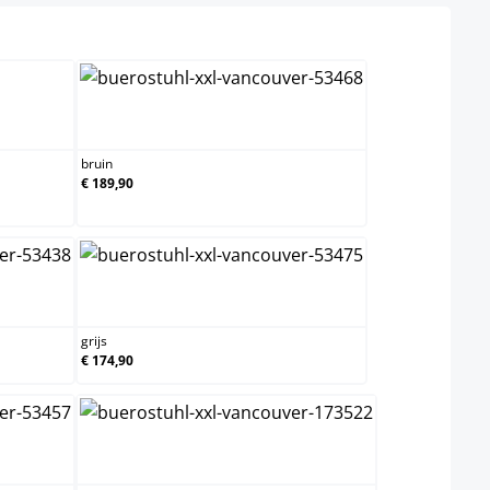
ct
xrood
bruin
bruin
€ 189,90
grijs
grijs
€ 174,90
licht bruin