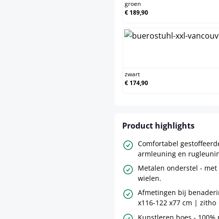
groen
€ 189,90
zwart
zwart
€ 174,90
Product highlights
Comfortabel gestoffeerde
armleuning en rugleuni
Metalen onderstel - met 
wielen.
Afmetingen bij benaderi
x116-122 x77 cm | zitho
Kunstleren hoes - 100% 