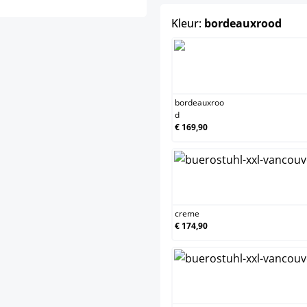
sele
Kleur:
bordeauxrood
bordeau
bordeauxroo
d
€ 169,90
creme
creme
€ 174,90
groen