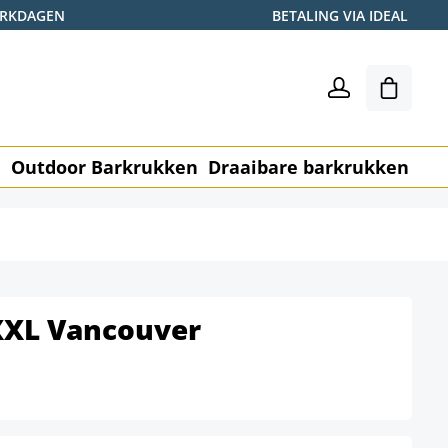
WERKDAGEN
BETALING VIA IDEAL
Winkel
n
Outdoor Barkrukken
Draaibare barkrukken
Me
XXL Vancouver