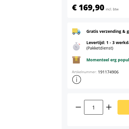
€ 169,90
incl. btw
Gratis verzending & g
Levertijd: 1 - 3 werk
(Pakketdienst)
Momenteel erg populai
191174906
Artikelnummer:
Toon meer productinformatie
Producthoeveelhei