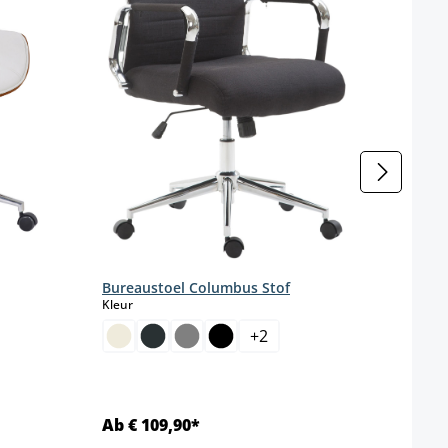
Bureaustoel Columbus Stof
select
Kleur
+
2
Ab € 109,90*
Ab €