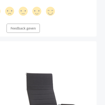
Feedback geven
Bure
Kleur