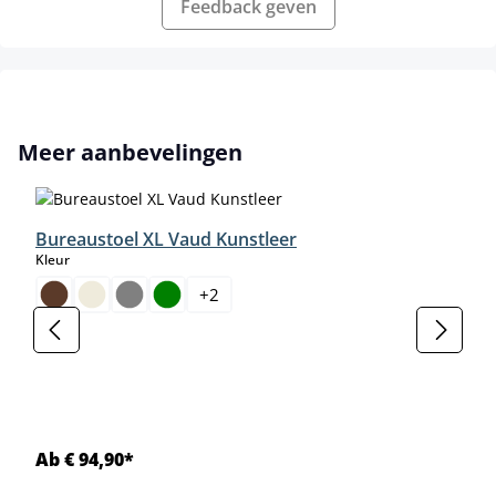
Feedback geven
Productgalerij overslaan
Meer aanbevelingen
Bureaustoel XL Vaud Kunstleer
select
Kleur
+
2
Ab € 94,90*