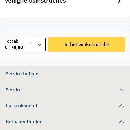
Veiligheidsinstructies
zentheme.component.product.quantitySele
Totaal:
In het winkelmandje
€ 179,90
Service hotline
Service
barkrukken.nl
Betaalmethoden