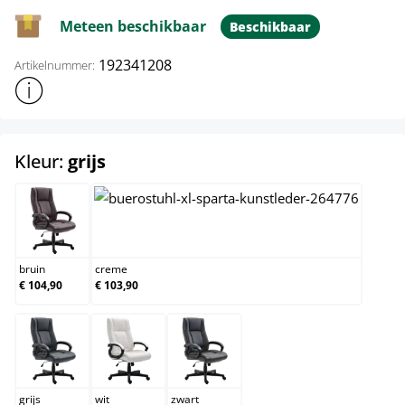
Meteen beschikbaar
Beschikbaar
192341208
Artikelnummer:
Toon meer productinformatie
select
Kleur:
grijs
bruin
creme
bruin
creme
€ 104,90
€ 103,90
grijs
wit
zwart
grijs
wit
zwart