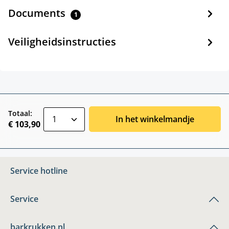
Documents
1
Veiligheidsinstructies
zentheme.component.product.quantitySele
Totaal:
In het winkelmandje
€ 103,90
Service hotline
Service
barkrukken.nl