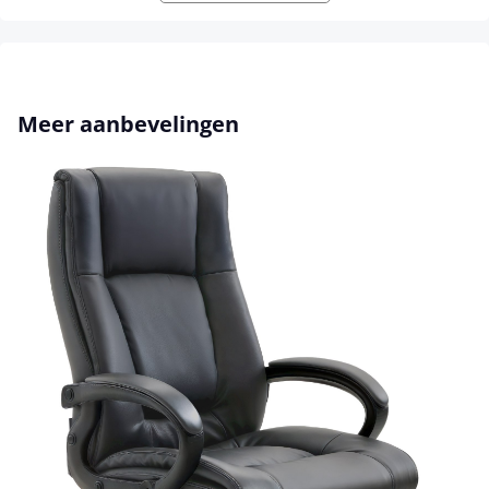
Productgalerij overslaan
Meer aanbevelingen