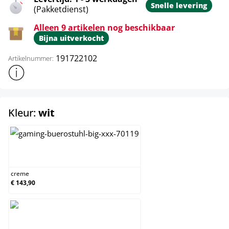
Snelle levering
(Pakketdienst)
Alleen 9 artikelen nog beschikbaar
Bijna uitverkocht
191722102
Artikelnummer:
Toon meer productinformatie
select
Kleur:
wit
creme
creme
€ 143,90
wit