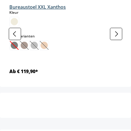
Bureaustoel XXL Xanthos
select
Kleur
select
Kleurvarianten
(Deze optie is momenteel niet beschikbaar.)
(Deze optie is momenteel niet beschikbaar.)
(Deze optie is momenteel niet beschikbaar.)
(Deze optie is momenteel niet beschikbaar.)
Ab € 119,90*