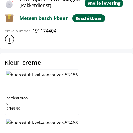
Snelle levering
(Pakketdienst)
Meteen beschikbaar
Beschikbaar
191174404
Artikelnummer:
Toon meer productinformatie
select
Kleur:
creme
bordeauxrood
bordeauxroo
d
€ 169,90