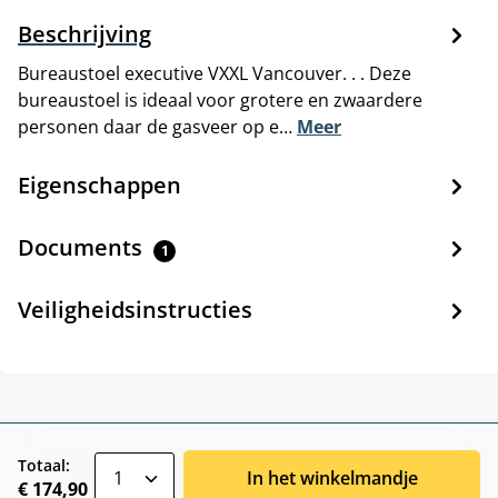
Beschrijving
Bureaustoel executive VXXL Vancouver. . . Deze
bureaustoel is ideaal voor grotere en zwaardere
personen daar de gasveer op e…
Meer
Eigenschappen
Documents
1
Veiligheidsinstructies
zentheme.component.product.quantitySele
Totaal:
In het winkelmandje
€ 174,90