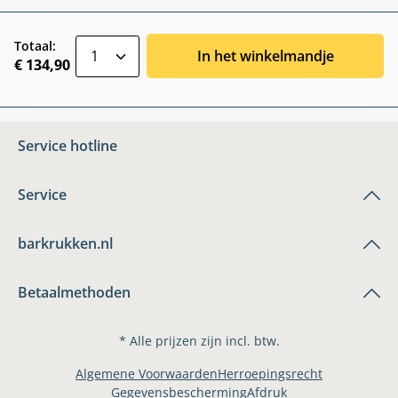
zentheme.component.product.quantitySele
Totaal:
In het winkelmandje
€ 134,90
Service hotline
Service
barkrukken.nl
Betaalmethoden
* Alle prijzen zijn incl. btw.
Algemene Voorwaarden
Herroepingsrecht
Gegevensbescherming
Afdruk