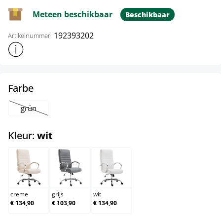
Meteen beschikbaar
Beschikbaar
192393202
Artikelnummer:
Toon meer productinformatie
select
Farbe
grün
(Deze optie is momenteel niet beschikbaar.)
select
Kleur:
wit
creme
grijs
wit
creme
grijs
wit
€ 134,90
€ 103,90
€ 134,90