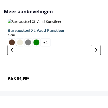
Productgalerij overslaan
Meer aanbevelingen
Bureaustoel XL Vaud Kunstleer
select
Kleur
+
2
Ab € 94,90*