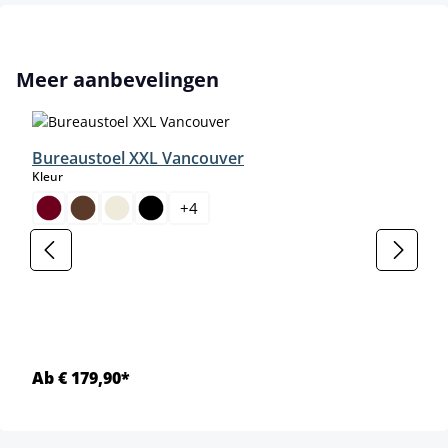
Productgalerij overslaan
Meer aanbevelingen
Bureaustoel XXL Vancouver
select
Kleur
+
4
Ab € 179,90*