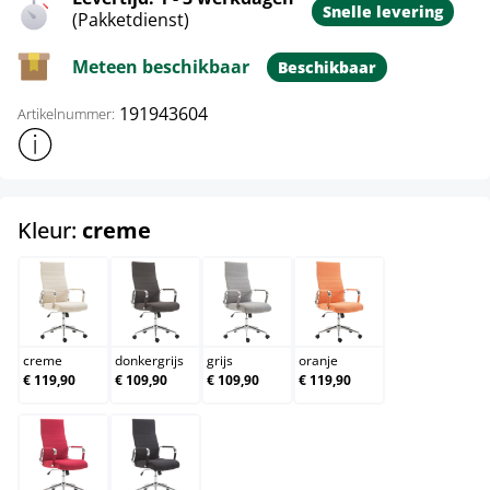
Snelle levering
(Pakketdienst)
Meteen beschikbaar
Beschikbaar
191943604
Artikelnummer:
Toon meer productinformatie
select
Kleur:
creme
creme
donkergrijs
grijs
oranje
creme
donkergrijs
grijs
oranje
€ 119,90
€ 109,90
€ 109,90
€ 119,90
rood
zwart