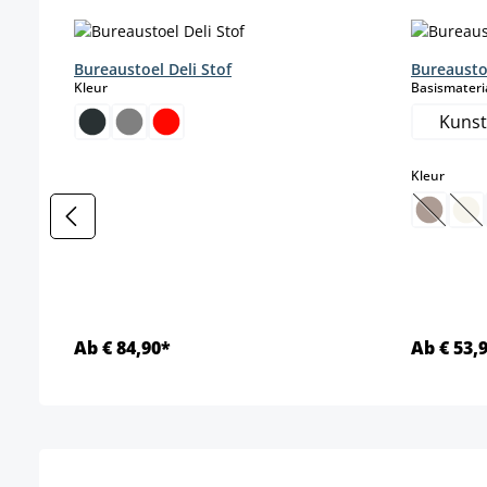
Productgalerij overslaan
Bureaustoel Deli Stof
Bureausto
select
Kleur
Basismateri
Kunst
select
Kleur
(Deze o
(D
Ab € 84,90*
Ab € 53,
Details