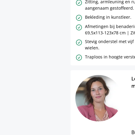
Zitting, armleuning en r
aangenaam gestoffeerd.
Bekleding in kunstleer.
Afmetingen bij benaderi
69,5x113-123x78 cm | Zi
Stevig onderstel met vijf
wielen.
Traploos in hoogte verst
L
m
B