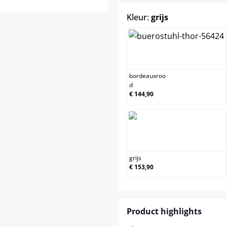
select
Kleur:
grijs
bordeauxroo
bordeauxroo
d
€ 144,90
grijs
grijs
€ 153,90
Product highlights