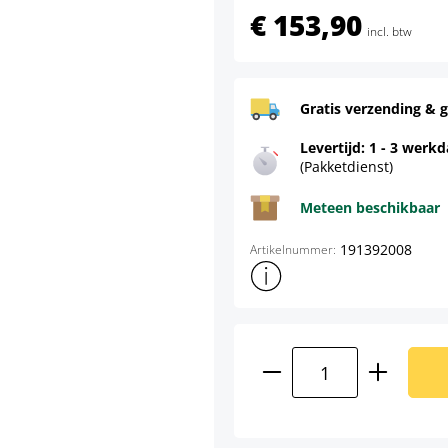
€ 153,90
incl. btw
Gratis verzending & g
Levertijd: 1 - 3 werk
(Pakketdienst)
Meteen beschikbaar
191392008
Artikelnummer:
Toon meer productinformatie
Producthoeveelhei