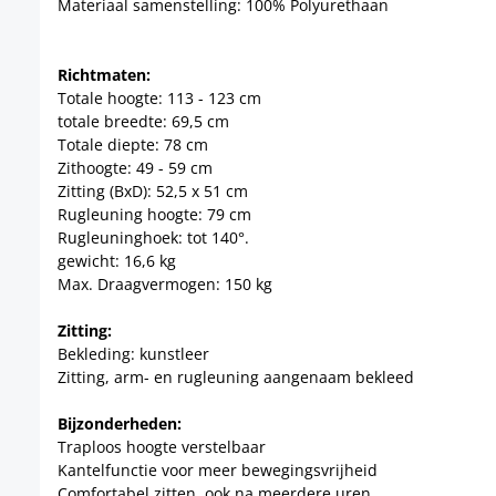
Materiaal samenstelling: 100% Polyurethaan
Richtmaten:
Totale hoogte: 113 - 123 cm
totale breedte: 69,5 cm
Totale diepte: 78 cm
Zithoogte: 49 - 59 cm
Zitting (BxD): 52,5 x 51 cm
Rugleuning hoogte: 79 cm
Rugleuninghoek: tot 140°.
gewicht: 16,6 kg
Max. Draagvermogen: 150 kg
Zitting:
Bekleding: kunstleer
Zitting, arm- en rugleuning aangenaam bekleed
Bijzonderheden:
Traploos hoogte verstelbaar
Kantelfunctie voor meer bewegingsvrijheid
Comfortabel zitten, ook na meerdere uren