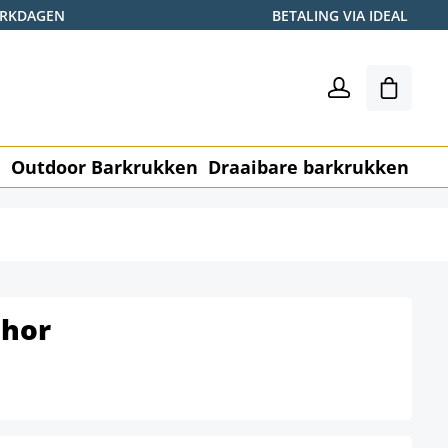
WERKDAGEN
BETALING VIA IDEAL
Winkel
n
Outdoor Barkrukken
Draaibare barkrukken
Me
Thor