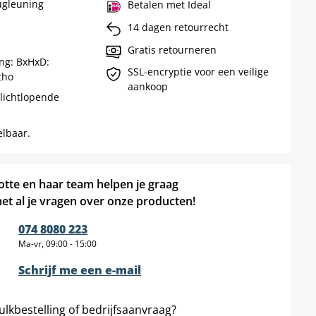
ugleuning
Betalen met Ideal
14 dagen retourrecht
Gratis retourneren
ng: BxHxD:
SSL-encryptie voor een veilige
tho
aankoop
 lichtlopende
elbaar.
otte en haar team helpen je graag
et al je vragen over onze producten!
074 8080 223
Ma-vr, 09:00 - 15:00
Schrijf me een e-mail
ulkbestelling of bedrijfsaanvraag?