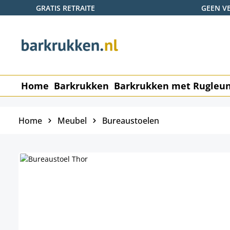
GRATIS RETRAITE
GEEN V
naar de hoofdinhoud
Ga naar de zoekopdracht
Ga naar de hoofdnavigatie
Home
Barkrukken
Barkrukken met Rugleu
Home
Meubel
Bureaustoelen