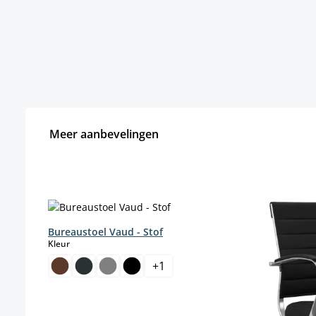
Meer aanbevelingen
Productgalerij overslaan
Bureaustoel Vaud - Stof
select
Kleur
+
1