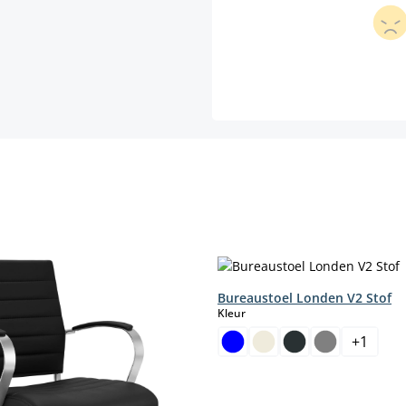
Bureaustoel Londen V2 Stof
select
Kleur
+
1