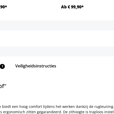
,90*
Ab € 99,90*
Details
Details
Veiligheidsinstructies
1
of"
biedt een hoog comfort tijdens het werken dankzij de rugleuning. 
s ergonomisch zitten gegarandeerd. De zithoogte is traploos inste