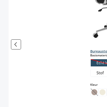
Bureausto
Basismateri
Echt l
(
Stof
select
Kleur
(Deze o