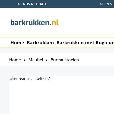
GRATIS RETRAITE
GEEN V
naar de hoofdinhoud
Ga naar de zoekopdracht
Ga naar de hoofdnavigatie
Home
Barkrukken
Barkrukken met Rugleu
Home
Meubel
Bureaustoelen