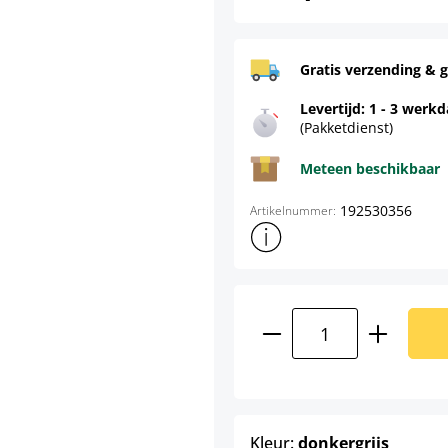
Gratis verzending & g
Levertijd: 1 - 3 werk
(Pakketdienst)
Meteen beschikbaar
192530356
Artikelnummer:
Toon meer productinformatie
Producthoeveelhei
select
Kleur:
donkergrijs