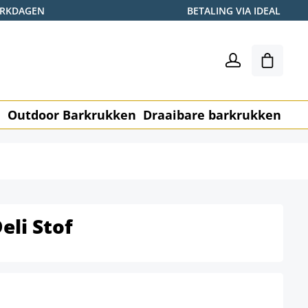
WERKDAGEN
BETALING VIA IDEAL
Winkel
n
Outdoor Barkrukken
Draaibare barkrukken
Me
eli Stof