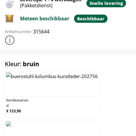
Snelle levering
(Pakketdienst)
Meteen beschikbaar
Beschikbaar
315644
Artikelnummer:
Toon meer productinformatie
select
Kleur:
bruin
bordeauxrood
bordeauxroo
d
€ 123,90