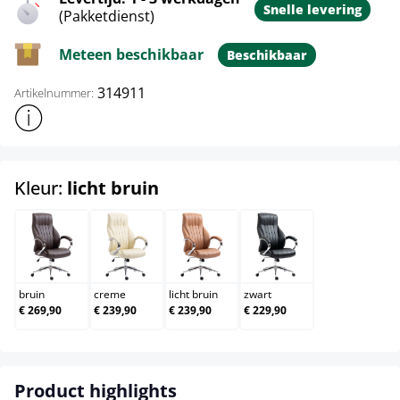
Snelle levering
(Pakketdienst)
Meteen beschikbaar
Beschikbaar
314911
Artikelnummer:
Toon meer productinformatie
select
Kleur:
licht bruin
bruin
creme
licht bruin
zwart
bruin
creme
licht bruin
zwart
€ 269,90
€ 239,90
€ 239,90
€ 229,90
Product highlights