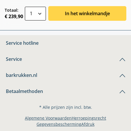
zentheme.component.product.quantitySele
Totaal:
In het winkelmandje
€ 239,90
Service hotline
Service
barkrukken.nl
Betaalmethoden
* Alle prijzen zijn incl. btw.
Algemene Voorwaarden
Herroepingsrecht
Gegevensbescherming
Afdruk