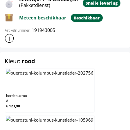
Snelle levering
(Pakketdienst)
Meteen beschikbaar
Beschikbaar
191943005
Artikelnummer:
Toon meer productinformatie
select
Kleur:
rood
bordeauxrood
bordeauxroo
d
€ 123,90