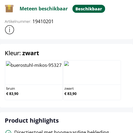
Meteen beschikbaar
Beschikbaar
19410201
Artikelnummer:
Toon meer productinformatie
select
Kleur:
zwart
bruin
zwart
bruin
zwart
€ 83,90
€ 83,90
Product highlights
Directiestoel met hoogwaardige bekleding.