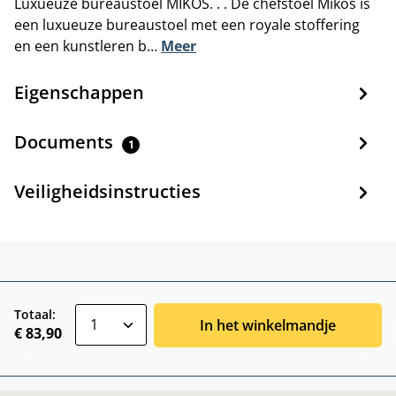
Luxueuze bureaustoel MIKOS. . . De chefstoel Mikos is
een luxueuze bureaustoel met een royale stoffering
en een kunstleren b…
Meer
Eigenschappen
Documents
1
Veiligheidsinstructies
zentheme.component.product.quantitySele
Totaal:
In het winkelmandje
€ 83,90