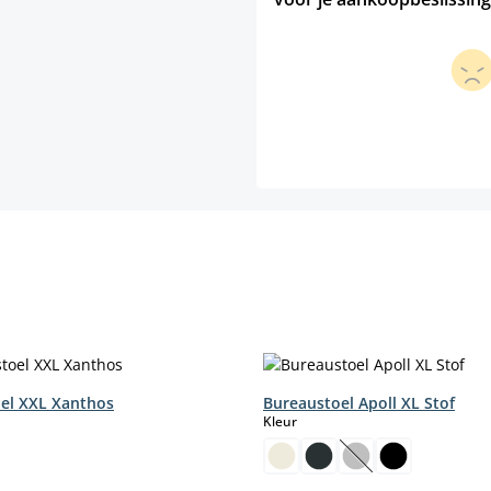
el XXL Xanthos
Bureaustoel Apoll XL Stof
select
Kleur
(Deze optie is mom