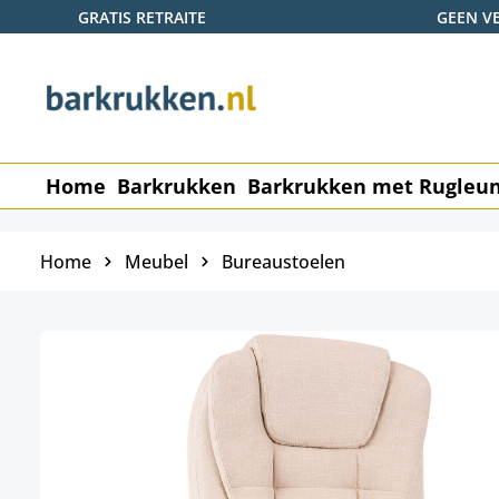
GRATIS RETRAITE
GEEN V
naar de hoofdinhoud
Ga naar de zoekopdracht
Ga naar de hoofdnavigatie
Home
Barkrukken
Barkrukken met Rugleu
Home
Meubel
Bureaustoelen