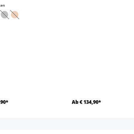
select
ten
ptie is momenteel niet beschikbaar.)
eze optie is momenteel niet beschikbaar.)
(Deze optie is momenteel niet beschikbaar.)
(Deze optie is momenteel niet beschikbaar.)
,90*
Ab € 134,90*
Details
Details