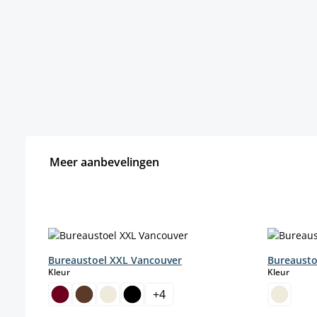
Meer aanbevelingen
Productgalerij overslaan
Bureaustoel XXL Vancouver
Bureausto
select
select
Kleur
Kleur
+
4