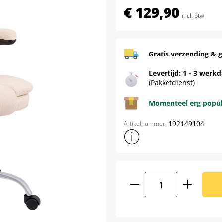
€ 129,90
incl. btw
Gratis verzending & g
Levertijd: 1 - 3 werk
(Pakketdienst)
Momenteel erg populai
192149104
Artikelnummer:
Toon meer productinformatie
Producthoeveelhei