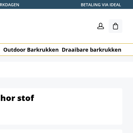
WERKDAGEN
BETALING VIA IDEAL
Winkel
n
Outdoor Barkrukken
Draaibare barkrukken
Me
hor stof