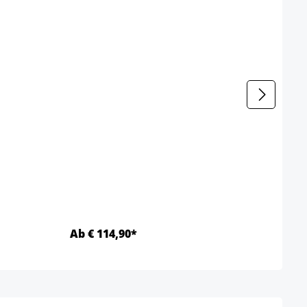
Loun
Kleur
Ab € 114,90*
Ab €
Details