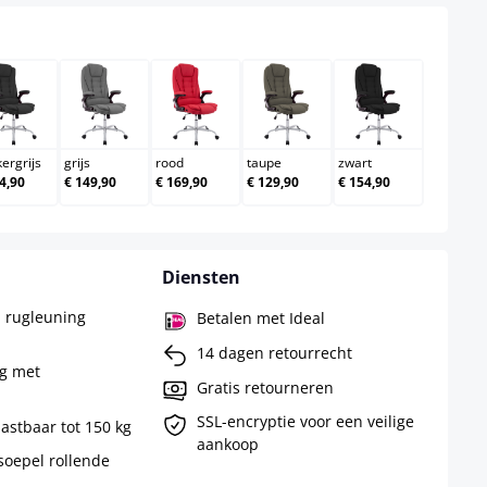
donkergrijs
grijs
rood
taupe
zwart
ergrijs
grijs
rood
taupe
zwart
4,90
€ 149,90
€ 169,90
€ 129,90
€ 154,90
Diensten
n rugleuning
Betalen met Ideal
14 dagen retourrecht
g met
Gratis retourneren
SSL-encryptie voor een veilige
lastbaar tot 150 kg
aankoop
 soepel rollende