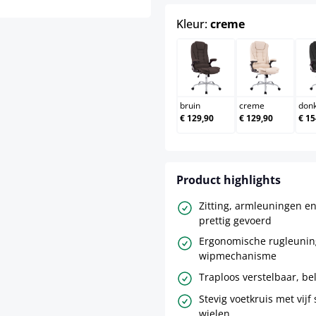
select
Kleur:
creme
bruin
creme
bruin
creme
donk
€ 129,90
€ 129,90
€ 15
Product highlights
Zitting, armleuningen e
prettig gevoerd
Ergonomische rugleunin
wipmechanisme
Traploos verstelbaar, be
Stevig voetkruis met vijf
wielen