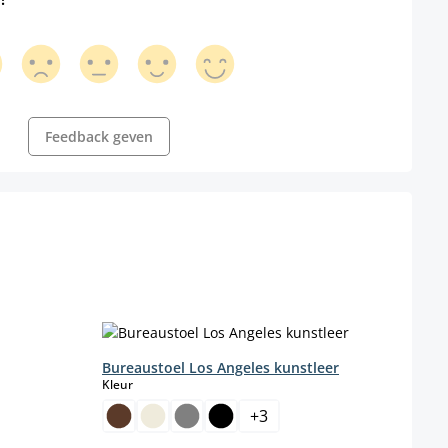
Feedback geven
Bureaustoel Los Angeles kunstleer
select
Kleur
+
3
enteel niet beschikbaar.)