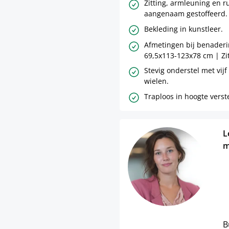
Zitting, armleuning en r
aangenaam gestoffeerd.
Bekleding in kunstleer.
Afmetingen bij benaderi
69,5x113-123x78 cm | Zi
Stevig onderstel met vijf
wielen.
Traploos in hoogte verst
L
m
B