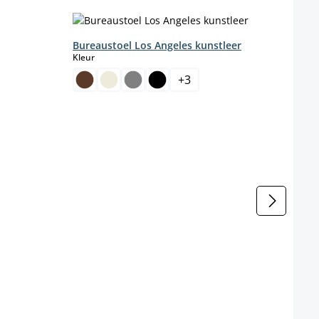
Bureaustoel Los Angeles kunstleer
select
Kleur
+
3
enteel niet beschikbaar.)
Loun
Kleur