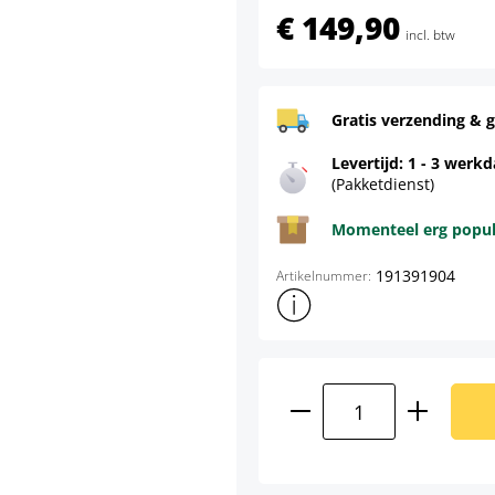
€ 149,90
incl. btw
Gratis verzending & g
Levertijd: 1 - 3 werk
(Pakketdienst)
Momenteel erg populai
191391904
Artikelnummer:
Toon meer productinformatie
Producthoeveelhei