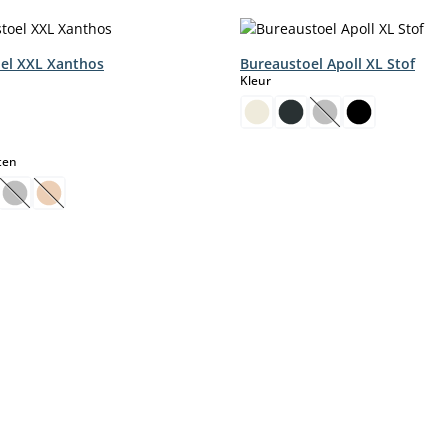
el XXL Xanthos
Bureaustoel Apoll XL Stof
select
Kleur
(Deze optie is mom
select
ten
ptie is momenteel niet beschikbaar.)
eze optie is momenteel niet beschikbaar.)
(Deze optie is momenteel niet beschikbaar.)
(Deze optie is momenteel niet beschikbaar.)