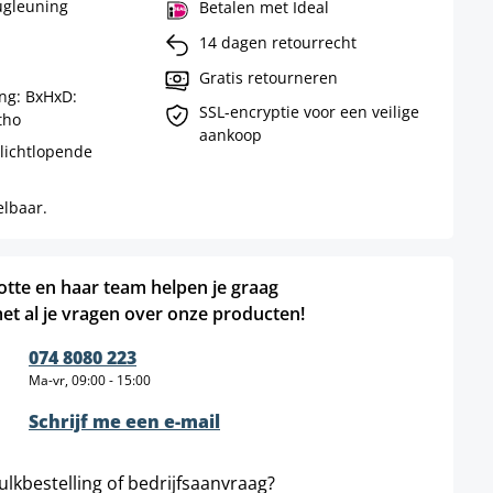
ugleuning
Betalen met Ideal
14 dagen retourrecht
Gratis retourneren
ng: BxHxD:
SSL-encryptie voor een veilige
tho
aankoop
 lichtlopende
elbaar.
otte en haar team helpen je graag
et al je vragen over onze producten!
074 8080 223
Ma-vr, 09:00 - 15:00
Schrijf me een e-mail
ulkbestelling of bedrijfsaanvraag?