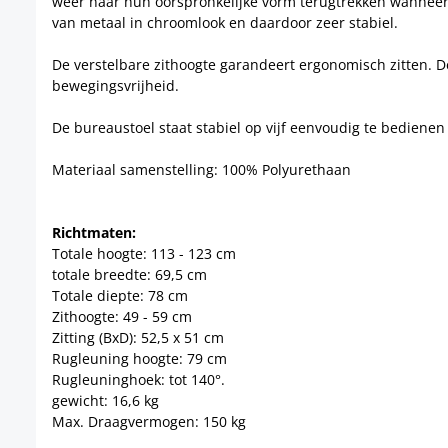
weer naar hun oorspronkelijke vorm terugtrekken wanneer z
van metaal in chroomlook en daardoor zeer stabiel.
De verstelbare zithoogte garandeert ergonomisch zitten. D
bewegingsvrijheid.
De bureaustoel staat stabiel op vijf eenvoudig te bedienen 
Materiaal samenstelling: 100% Polyurethaan
Richtmaten:
Totale hoogte: 113 - 123 cm
totale breedte: 69,5 cm
Totale diepte: 78 cm
Zithoogte: 49 - 59 cm
Zitting (BxD): 52,5 x 51 cm
Rugleuning hoogte: 79 cm
Rugleuninghoek: tot 140°.
gewicht: 16,6 kg
Max. Draagvermogen: 150 kg