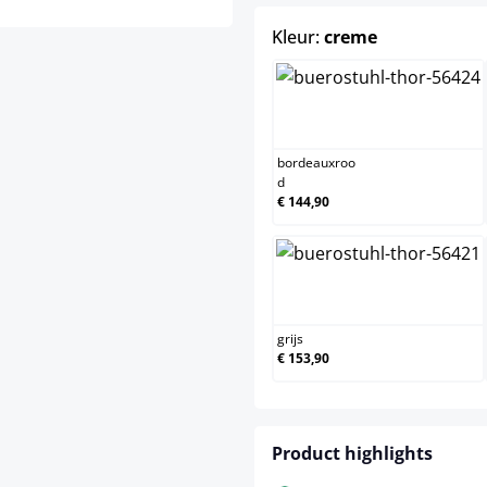
select
Kleur:
creme
bordeauxroo
bordeauxroo
d
€ 144,90
grijs
grijs
€ 153,90
Product highlights