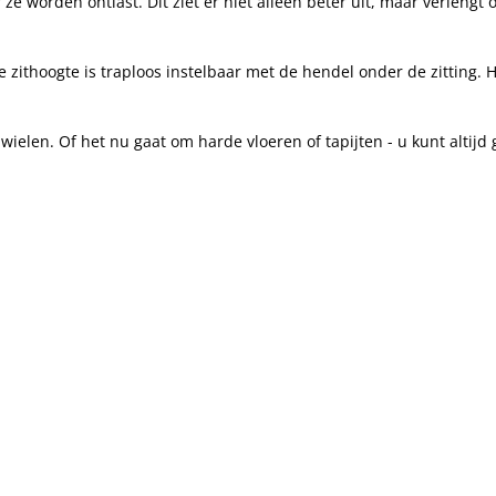
e worden ontlast. Dit ziet er niet alleen beter uit, maar verlengt
e zithoogte is traploos instelbaar met de hendel onder de zitting
wielen. Of het nu gaat om harde vloeren of tapijten - u kunt altijd 