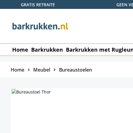
GRATIS RETRAITE
GEEN V
naar de hoofdinhoud
Ga naar de zoekopdracht
Ga naar de hoofdnavigatie
Home
Barkrukken
Barkrukken met Rugleu
Home
Meubel
Bureaustoelen