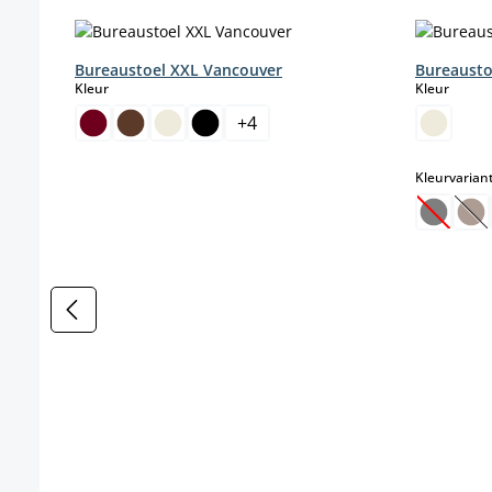
Productgalerij overslaan
Bureaustoel XXL Vancouver
Bureausto
select
select
Kleur
Kleur
+
4
Kleurvarian
(Deze o
(D