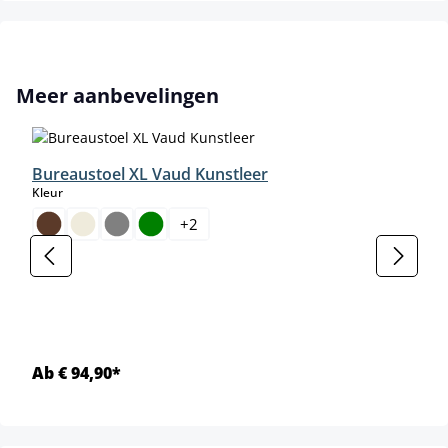
Productgalerij overslaan
Meer aanbevelingen
Bureaustoel XL Vaud Kunstleer
select
Kleur
+
2
Ab € 94,90*