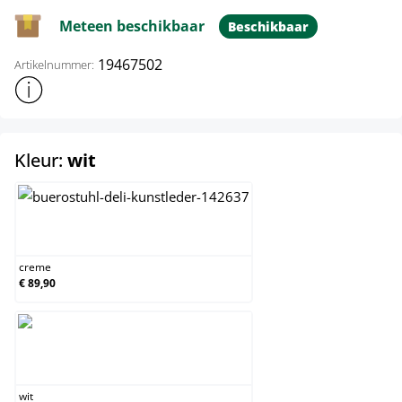
Meteen beschikbaar
Beschikbaar
19467502
Artikelnummer:
Toon meer productinformatie
select
Kleur:
wit
creme
creme
€ 89,90
wit
wit