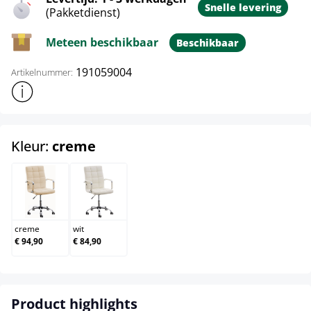
Snelle levering
(Pakketdienst)
Meteen beschikbaar
Beschikbaar
191059004
Artikelnummer:
Toon meer productinformatie
select
Kleur:
creme
creme
wit
creme
wit
€ 94,90
€ 84,90
Product highlights