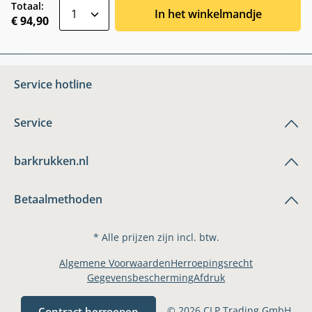
zentheme.component.product.quantitySele
Totaal:
In het winkelmandje
€ 94,90
Service hotline
Service
barkrukken.nl
Betaalmethoden
* Alle prijzen zijn incl. btw.
Algemene Voorwaarden
Herroepingsrecht
Gegevensbescherming
Afdruk
© 2026 CLP Trading GmbH
Contract herroepen