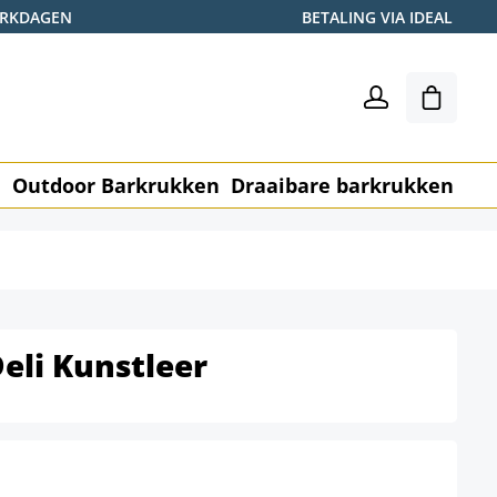
WERKDAGEN
BETALING VIA IDEAL
Winkel
n
Outdoor Barkrukken
Draaibare barkrukken
Me
eli Kunstleer