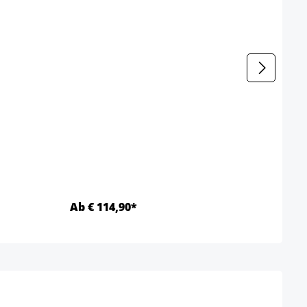
Loun
Kleur
Ab € 114,90*
Ab €
Details