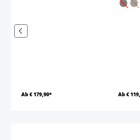
(Deze o
(D
Ab € 179,90*
Ab € 119
Details