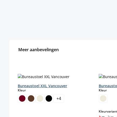
Meer aanbevelingen
Productgalerij overslaan
Bureaustoel XXL Vancouver
Bureausto
select
select
Kleur
Kleur
+
4
Kleurvarian