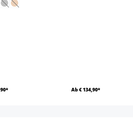
ptie is momenteel niet beschikbaar.)
eze optie is momenteel niet beschikbaar.)
(Deze optie is momenteel niet beschikbaar.)
(Deze optie is momenteel niet beschikbaar.)
,90*
Ab € 134,90*
Details
Details