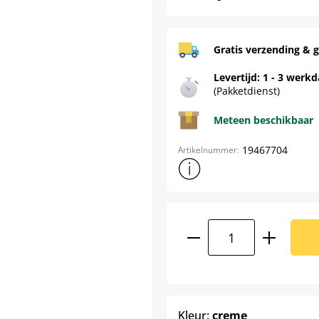
Gratis verzending & g
Levertijd: 1 - 3 werk
(Pakketdienst)
Meteen beschikbaar
19467704
Artikelnummer:
Toon meer productinformatie
Producthoeveelhei
select
Kleur:
creme