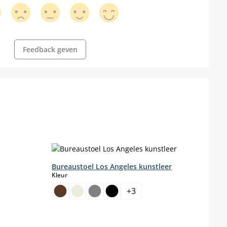
Feedback geven
Bureaustoel Los Angeles kunstleer
select
Kleur
+
3
enteel niet beschikbaar.)