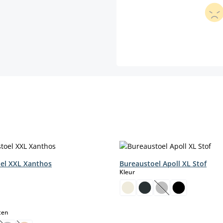
el XXL Xanthos
Bureaustoel Apoll XL Stof
select
Kleur
(Deze optie is mom
select
ten