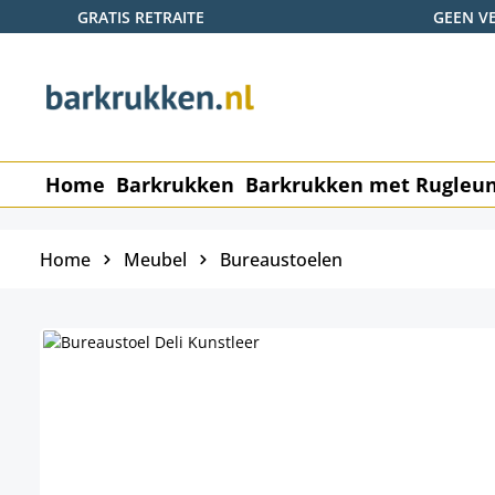
GRATIS RETRAITE
GEEN V
naar de hoofdinhoud
Ga naar de zoekopdracht
Ga naar de hoofdnavigatie
Home
Barkrukken
Barkrukken met Rugleu
Home
Meubel
Bureaustoelen