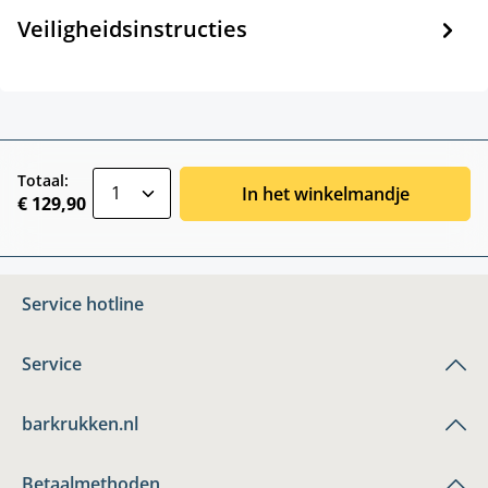
Veiligheidsinstructies
zentheme.component.product.quantitySele
Totaal:
In het winkelmandje
€ 129,90
Service hotline
Service
barkrukken.nl
Betaalmethoden