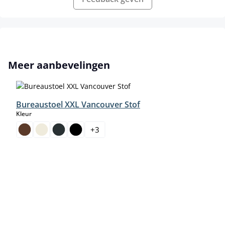
Productgalerij overslaan
Meer aanbevelingen
Bureaustoel XXL Vancouver Stof
select
Kleur
+
3