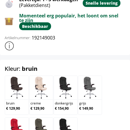
Snelle levering
(Pakketdienst)
Momenteel erg populair, het loont om snel
te zijn
Beschikbaar
192149003
Artikelnummer:
Toon meer productinformatie
select
Kleur:
bruin
bruin
creme
donkergrijs
grijs
bruin
creme
donkergrijs
grijs
€ 129,90
€ 129,90
€ 154,90
€ 149,90